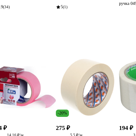
ручка 04
.9
(34)
5
(1)
-20%
4 ₽
275 ₽
194 ₽
14.16 ₽/м
5.5 ₽/м
3