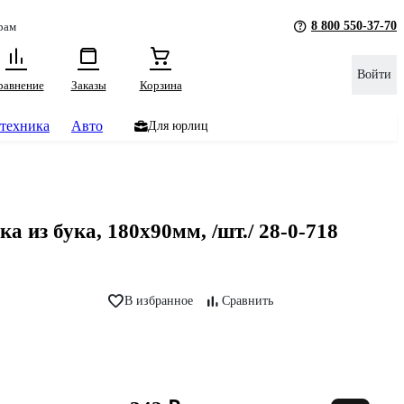
8 800 550-37-70
рам
Войти
равнение
Заказы
Корзина
техника
Авто
Для юрлиц
из бука, 180х90мм, /шт./ 28-0-718
В избранное
Сравнить