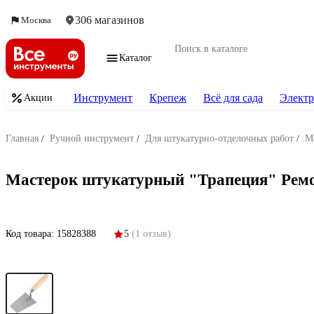
306 магазинов
Москва
Каталог
Инструмент
Крепеж
Всё для сада
Электр
Акции
Главная
/
Ручной инструмент
/
Для штукатурно-отделочных работ
/
М
Мастерок штукатурный "Трапеция" РемоКо
Код товара:
15828388
5
(1 отзыв)