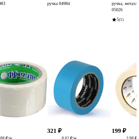
983
ручка 04984
ручка, металл
05026
5
(1)
321 ₽
199 ₽
.88 ₽/м
8.02 ₽/м
3.98 ₽