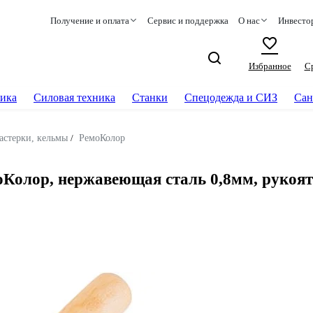
Получение и оплата
Сервис и поддержка
О нас
Инвесто
Избранное
С
ика
Силовая техника
Станки
Спецодежда и СИЗ
Сан
астерки, кельмы
/
РемоКолор
лор, нержавеющая сталь 0,8мм, рукоятка 