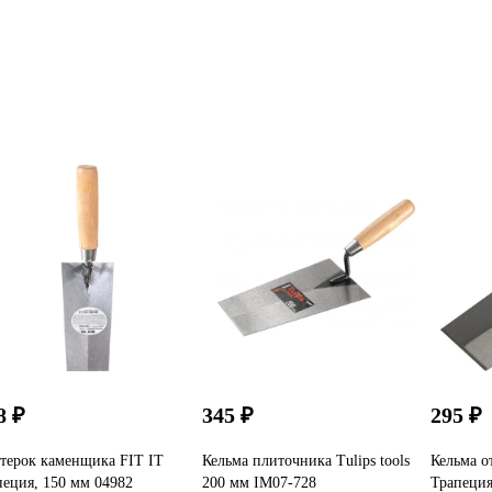
8 ₽
345 ₽
295 ₽
терок каменщика FIT IT
Кельма плиточника Tulips tools
Кельма о
пеция, 150 мм 04982
200 мм IM07-728
Трапеция