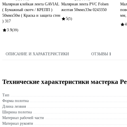
Малярная клейкая лента GAVIAL
Малярная лента PVC Folsen
Мал
( Бумажный скотч / КРЕПП )
желтая 50ммx33м 0243350
пов
50ммх50м ( Краска и защита стен
мм,
5
(5)
) 317
4
3.9
(39)
ОПИСАНИЕ И ХАРАКТЕРИСТИКИ
ОТЗЫВЫ
1
Технические характеристики мастерка Р
Тип
Форма полотна
Длина лезвия
Ширина полотна
Материал рабочей части
Материал рукояти