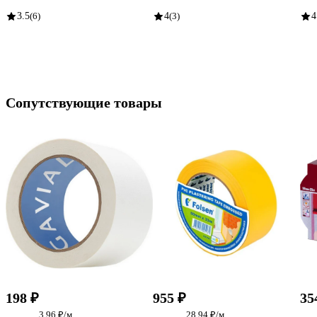
3.5
(6)
4
(3)
4
Сопутствующие товары
198 ₽
955 ₽
35
3.96 ₽/м
28.94 ₽/м