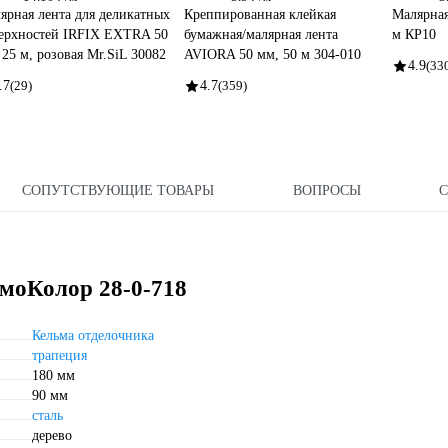
ярная лента для деликатных
Креппированная клейкая
Малярная
ерхностей IRFIX EXTRA 50
бумажная/малярная лента
м КР10
 25 м, розовая Mr.SiL 30082
AVIORA 50 мм, 50 м 304-010
4.9
(33
.7
(29)
4.7
(359)
СОПУТСТВУЮЩИЕ ТОВАРЫ
ВОПРОСЫ
емоКолор 28-0-718
Кельма отделочника
трапеция
180 мм
90 мм
сталь
дерево