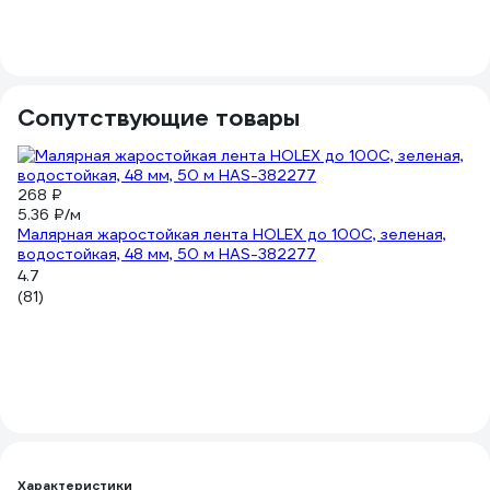
4.
(2
Сопутствующие товары
268 ₽
19
5.36 ₽/м
3.
Малярная жаростойкая лента HOLEX до 100С, зеленая,
М
водостойкая, 48 мм, 50 м HAS-382277
0
4.7
4.
(81)
(6
Характеристики