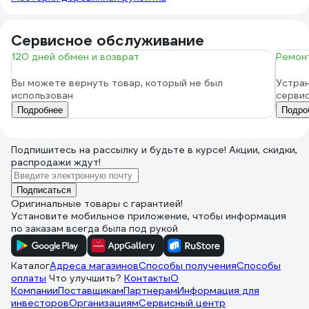
Сервисное обслуживание
120 дней обмен и возврат
Ремонт
Вы можете вернуть товар, который не был
Устран
использован
серви
Подробнее
Подро
Подпишитесь
на рассылку
и будьте в курсе! Акции, скидки,
распродажи ждут!
Подписаться
Оригинальные товары с гарантией!
Установите мобильное приложение, чтобы информация
по заказам всегда была под рукой
Каталог
Адреса магазинов
Способы получения
Способы
оплаты
Что улучшить?
Контакты
О
Компании
Поставщикам
Партнерам
Информация для
инвесторов
Организациям
Сервисный центр