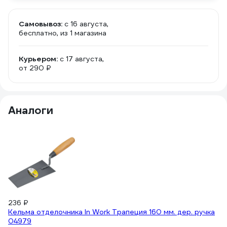
Самовывоз:
c 16 августа,
бесплатно
, из 1 магазина
Курьером:
c 17 августа,
от 290 ₽
Аналоги
236 ₽
23
Кельма отделочника In Work Трапеция 160 мм. дер. ручка
К
04979
ру