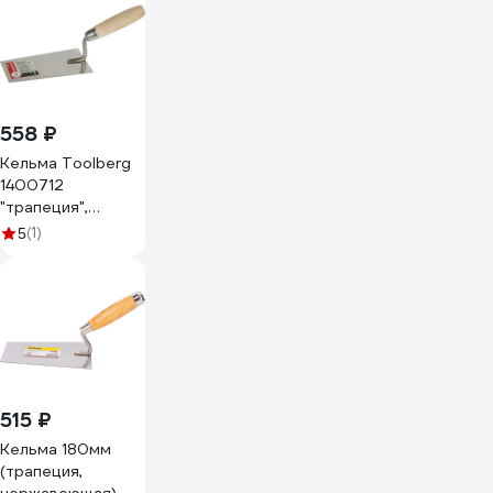
558 ₽
Кельма Toolberg
1400712
"трапеция",
нержавеющая
(1)
5
сталь, деревянная
рукоятка, 160 мм
ЛА-00000370
515 ₽
Кельма 180мм
(трапеция,