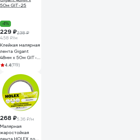
-4%
229 ₽
238 ₽
4.58 ₽/м
Клейкая малярная
лента Gigant
48мм x 50м GIT-
25
(119)
4.4
268 ₽
5.36 ₽/м
Малярная
жаростойкая
лента HOLEX до