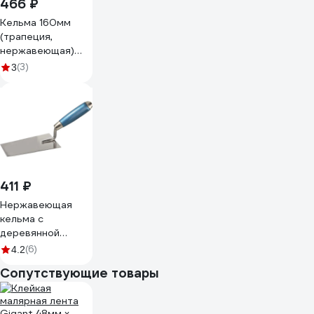
466 ₽
Кельма 160мм
(трапеция,
нержавеющая)
Biber 35412
(3)
3
тов-048270
411 ₽
Нержавеющая
кельма с
деревянной
ручкой (трапеция)
(6)
4.2
200 мм КЕДР
Сопутствующие товары
050-0200 26243