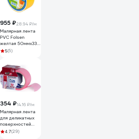
955 ₽
28.94 ₽/м
Малярная лента
PVC Folsen
желтая 50ммx33м
0243350
(5)
5
354 ₽
14.16 ₽/м
Малярная лента
для деликатных
поверхностей
IRFIX EXTRA 50
(29)
4.7
мм, 25 м, розовая