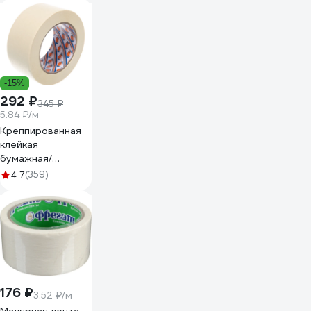
Mr.SiL 30082
-15%
292 ₽
345 ₽
5.84 ₽/м
Креппированная
клейкая
бумажная/
малярная лента
(359)
4.7
AVIORA 50 мм, 50
м 304-010
176 ₽
3.52 ₽/м