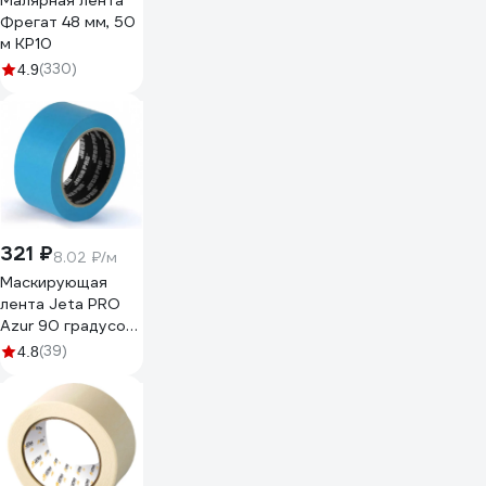
Малярная лента
Фрегат 48 мм, 50
м КР10
(330)
4.9
321 ₽
8.02 ₽/м
Маскирующая
лента Jeta PRO
Azur 90 градусов
- 30 мин., голубая,
(39)
4.8
50 мм х 40 м
58490/50