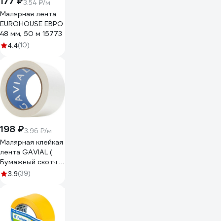
177 ₽
3.54 ₽/м
Малярная лента
EUROHOUSE ЕВРО
48 мм, 50 м 15773
(10)
4.4
198 ₽
3.96 ₽/м
Малярная клейкая
лента GAVIAL (
Бумажный скотч /
КРЕПП )
(39)
3.9
50ммх50м (
Краска и защита
стен ) 317