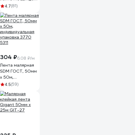
100С, зеленая,
(81)
4.7
водостойкая, 36
мм, 50 м HAS-
382260
304 ₽
6.08 ₽/м
Лента малярная
SDM ГОСТ, 50мм
х 50м,
индивидуальная
(59)
4.5
упаковка 3770
5311