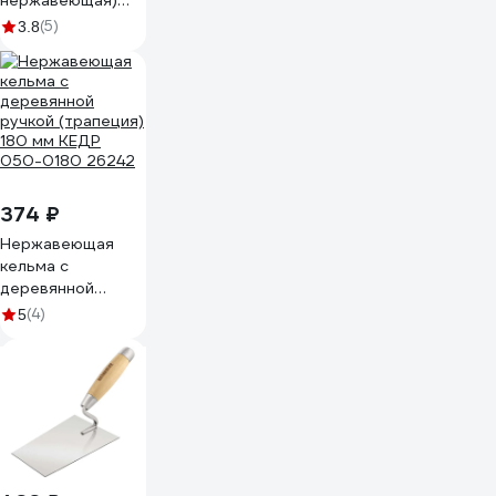
нержавеющая)
Biber 35413
(5)
3.8
тов-048271
374 ₽
Нержавеющая
кельма с
деревянной
ручкой (трапеция)
(4)
5
180 мм КЕДР
050-0180 26242