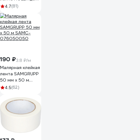
100С, зеленая,
(81)
4.7
водостойкая, 48
мм, 50 м HAS-
382277
190 ₽
3.8 ₽/м
Малярная клейкая
лента SAMGRUPP
50 мм х 50 м
SAMC-
(62)
4.5
076050050