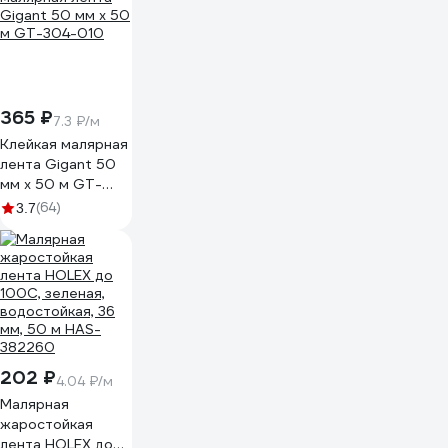
365 ₽
7.3 ₽/м
Клейкая малярная
лента Gigant 50
мм х 50 м GT-
304-010
(64)
3.7
202 ₽
4.04 ₽/м
Малярная
жаростойкая
лента HOLEX до