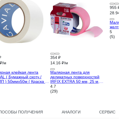
955 ₽
28.94 ₽/м
Малярная
желтая 5
5
(5)
₽
354 ₽
 ₽/м
14.16 ₽/м
рная клейкая лента
Малярная лента для
AL ( Бумажный скотч /
деликатных поверхностей
П ) 50ммх50м ( Краска и
IRFIX EXTRA 50 мм, 25 м,
та стен ) 317
розовая Mr.SiL 30082
4.7
(29)
ПОСОБЫ ПОЛУЧЕНИЯ
АНАЛОГИ
СЕРВИС