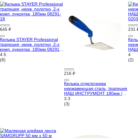
645 ₽
231 
Кельма STAYER Professional
Кель
трапеция, нерж. полотно, 2-х
нерж
комп. рукоятка, 180мм 08291-
НАШ
18
0203
4.5
4
(8)
(2)
216 ₽
Кельма отделочника
нержавеющая сталь, трапеция
НАШ ИНСТРУМЕНТ 180мм /Р/
020310-006
3.3
(3)