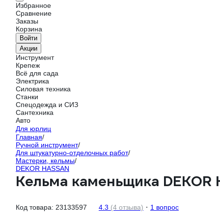
Избранное
Сравнение
Заказы
Корзина
Войти
Акции
Инструмент
Крепеж
Всё для сада
Электрика
Силовая техника
Станки
Спецодежда и СИЗ
Сантехника
Авто
Для юрлиц
Главная
/
Ручной инструмент
/
Для штукатурно-отделочных работ
/
Мастерки, кельмы
/
DEKOR HASSAN
Кельма каменьщика DEKOR H
Код товара:
23133597
4.3
(4 отзыва)
1 вопрос