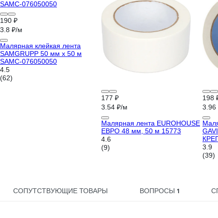
190 ₽
3.8 ₽/м
Малярная клейкая лента
SAMGRUPP 50 мм х 50 м
SAMC-076050050
4.5
(62)
177 ₽
198 
3.54 ₽/м
3.96
Малярная лента EUROHOUSE
Маля
ЕВРО 48 мм, 50 м 15773
GAVI
КРЕП
4.6
защи
3.9
(9)
(39)
1
СОПУТСТВУЮЩИЕ ТОВАРЫ
ВОПРОСЫ
С