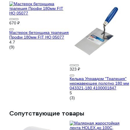
670 ₽
Мастерок бетонщика трапеция
Профи 180мм FIT HQ 05077
4.7
(9)
323 ₽
Кельма Управдом "Трапеция"
нержавеющее полотно 180 мм
043321-180 4100001847
5
(3)
Сопутствующие товары