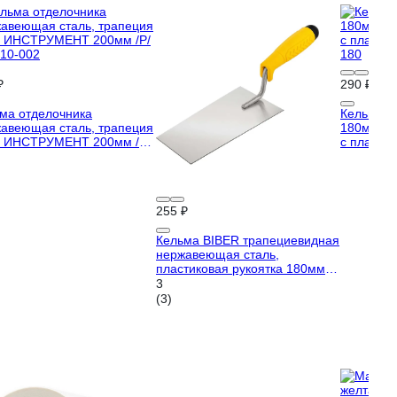
₽
290 ₽
ма отделочника
Кельма И
авеющая сталь, трапеция
180мм из
 ИНСТРУМЕНТ 200мм /Р/
с пластик
10-002
180
255 ₽
Кельма BIBER трапециевидная
нержавеющая сталь,
пластиковая рукоятка 180мм
тов-191422
3
(3)