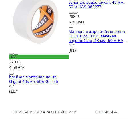
268 ₽
5.36 ₽/м
Малярная жаростойкая лента
HOLEX до 100С, зеленая,
водостойкая, 48 мм, 50 м HAS-
382277
4.7
(81)
-4%
229 ₽
4.58 ₽/м
Клейкая малярная лента
Gigant 48мм x 50м GIT-25
4.4
(117)
4
ОПИСАНИЕ И ХАРАКТЕРИСТИКИ
ОТЗЫВЫ