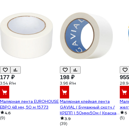
177 ₽
198 ₽
955
3.54 ₽/м
3.96 ₽/м
28.9
Малярная лента EUROHOUSE
Малярная клейкая лента
Маля
ЕВРО 48 мм, 50 м 15773
GAVIAL ( Бумажный скотч /
жел
4.6
КРЕПП ) 50ммх50м ( Краска и
5
(9)
(5)
защита стен ) 317
3.9
(39)