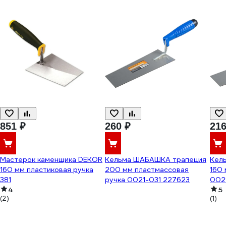
851 ₽
260 ₽
216
Мастерок каменщика DEKOR
Кельма ШАБАШКА трапеция
Кел
160 мм пластиковая ручка
200 мм пластмассовая
160 
381
ручка 0021-031 227623
002
4
5
(2)
(1)