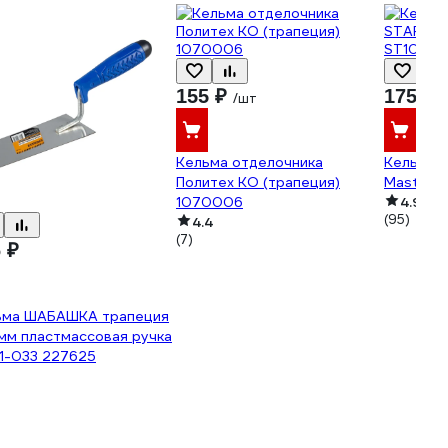
155 ₽
175 ₽
/шт
Кельма отделочника
Кельма 
Политех КО (трапеция)
Master 
1070006
4.9
(95)
4.4
(7)
 ₽
ьма ШАБАШКА трапеция
мм пластмассовая ручка
1-033 227625