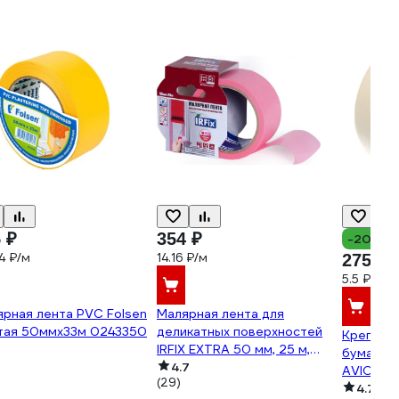
 ₽
354 ₽
-20%
4 ₽/м
14.16 ₽/м
275 ₽
5.5 ₽/м
рная лента PVC Folsen
Малярная лента для
тая 50ммx33м 0243350
деликатных поверхностей
Креппиро
IRFIX EXTRA 50 мм, 25 м,
бумажна
розовая Mr.SiL 30082
4.7
AVIORA 5
(29)
4.7