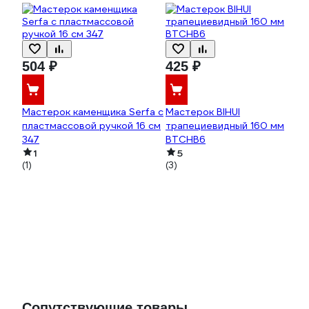
504 ₽
425 ₽
Мастерок каменщика Serfa с
Мастерок BIHUI
пластмассовой ручкой 16 см
трапециевидный 160 мм
347
BTCHB6
1
5
(1)
(3)
Сопутствующие товары