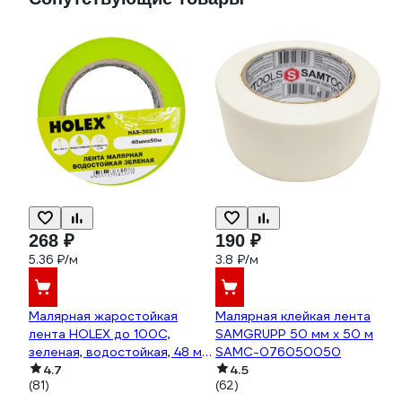
268 ₽
190 ₽
5.36 ₽/м
3.8 ₽/м
Малярная жаростойкая
Малярная клейкая лента
лента HOLEX до 100С,
SAMGRUPP 50 мм х 50 м
зеленая, водостойкая, 48 мм,
SAMC-076050050
50 м HAS-382277
4.7
4.5
(81)
(62)