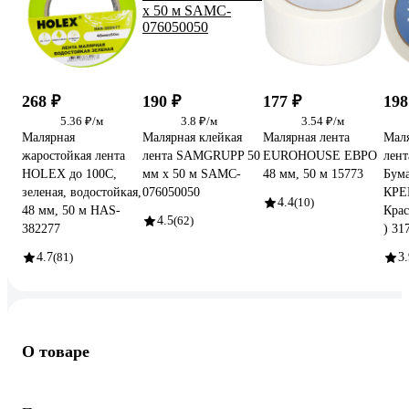
268 ₽
190 ₽
177 ₽
198
5.36 ₽/м
3.8 ₽/м
3.54 ₽/м
Малярная
Малярная клейкая
Малярная лента
Маля
жаростойкая лента
лента SAMGRUPP 50
EUROHOUSE ЕВРО
лент
HOLEX до 100С,
мм х 50 м SAMC-
48 мм, 50 м 15773
Бума
зеленая, водостойкая,
076050050
КРЕ
4.4
(10)
48 мм, 50 м HAS-
Крас
4.5
(62)
382277
) 31
4.7
(81)
3.
О товаре