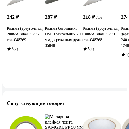
242 ₽
287 ₽
218 ₽
274
/шт
Кельма (треугольная)
Кельма бетонщика
Кельма (треугольная)
Кель
200мм Biber 35432
USP Треугольник 200
180мм Biber 35431
дере
тов-048269
мм, деревянная ручка
тов-048268
240
05040
1240
3
(2)
5
(1)
5
(
Сопутствующие товары