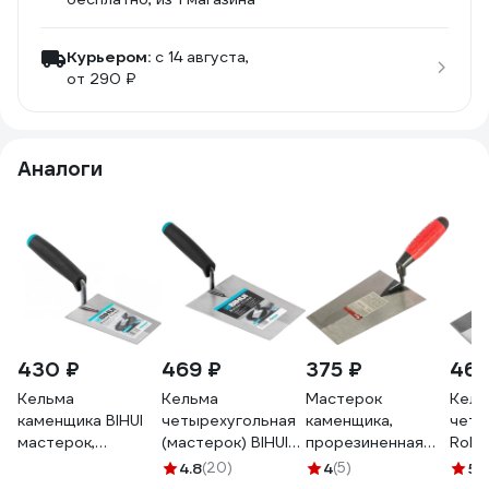
Курьером:
c 14 августа,
от 290 ₽
Аналоги
430 ₽
469 ₽
375 ₽
463
Кельма
Кельма
Мастерок
Кель
каменщика BIHUI
четырехугольная
каменщика,
четы
мастерок,
(мастерок) BIHUI
прорезиненная
Rolli
четырехугольная
180 мм BTCHB7
ручка 180 мм
140х
4.8
(20)
4
(5)
5
(
140мм, BTCHB5
КУРС 04933
Profe