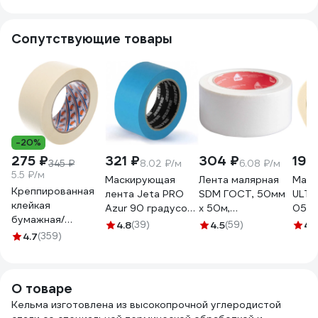
Сопутствующие товары
-20%
275 ₽
321 ₽
304 ₽
199
345 ₽
8.02 ₽/м
6.08 ₽/м
5.5 ₽/м
Маскирующая
Лента малярная
Маля
Креппированная
лента Jeta PRO
SDM ГОСТ, 50мм
ULTI
клейкая
Azur 90 градусов
х 50м,
050 
бумажная/
- 30 мин., голубая,
индивидуальная
4.8
(39)
4.5
(59)
4.
малярная лента
4.7
(359)
50 мм х 40 м
упаковка 3770
AVIORA 50 мм, 50
58490/50
5311
м 304-010
О товаре
Кельма изготовлена из высокопрочной углеродистой