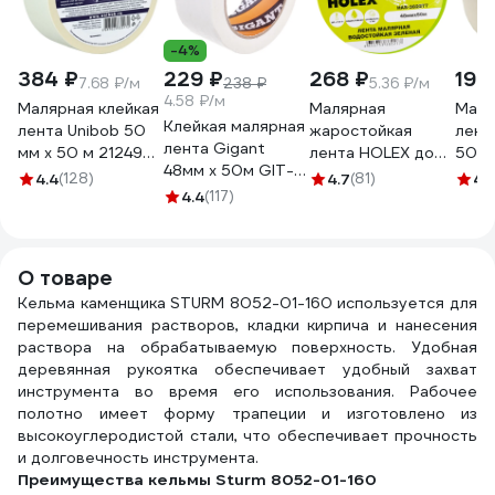
-4%
384 ₽
229 ₽
268 ₽
190
7.68 ₽/м
238 ₽
5.36 ₽/м
4.58 ₽/м
Малярная клейкая
Малярная
Маля
Клейкая малярная
лента Unibob 50
жаростойкая
лент
лента Gigant
мм х 50 м 212496
лента HOLEX до
50 м
48мм x 50м GIT-
28139
100С, зеленая,
SAM
4.4
(128)
4.7
(81)
4.
25
4.4
(117)
водостойкая, 48
076
мм, 50 м HAS-
382277
О товаре
Кельма каменщика STURM 8052-01-160 используется для
перемешивания растворов, кладки кирпича и нанесения
раствора на обрабатываемую поверхность. Удобная
деревянная рукоятка обеспечивает удобный захват
инструмента во время его использования. Рабочее
полотно имеет форму трапеции и изготовлено из
высокоуглеродистой стали, что обеспечивает прочность
и долговечность инструмента.
Преимущества кельмы Sturm 8052-01-160