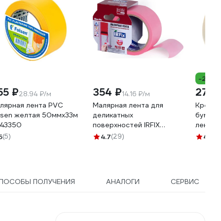
-20%
55 ₽
354 ₽
275 
28.94 ₽/м
14.16 ₽/м
лярная лента PVC
Малярная лента для
Креппи
lsen желтая 50ммx33м
деликатных
бумажн
43350
поверхностей IRFIX
лента 
EXTRA 50 мм, 25 м,
м 304-
5
(5)
4.7
(29)
4.7
(3
розовая Mr.SiL 30082
ПОСОБЫ ПОЛУЧЕНИЯ
АНАЛОГИ
СЕРВИС