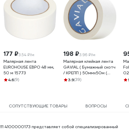
177 ₽
198 ₽
9
3.54 ₽/м
3.96 ₽/м
Малярная лента
Малярная клейкая лента
Ма
EUROHOUSE ЕВРО 48 мм,
GAVIAL ( Бумажный скотч
Fo
50 м 15773
/ КРЕПП ) 50ммх50м (
02
Краска и защита стен )
4.6
(9)
3.9
(39)
317
СОПУТСТВУЮЩИЕ ТОВАРЫ
ВОПРОСЫ
С
-111 4100000173 представляет собой специализированный