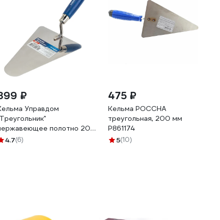
399 ₽
475 ₽
Кельма Управдом
Кельма РОССНА
"Треугольник"
треугольная, 200 мм
нержавеющее полотно 200
Р861174
мм 043421-200
4.7
(6)
5
(10)
4100001849