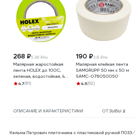
268 ₽
190 ₽
5.36 ₽/м
3.8 ₽/м
Малярная жаростойкая
Малярная клейкая лента
лента HOLEX до 100С,
SAMGRUPP 50 мм х 50 м
зеленая, водостойкая, 48
SAMC-076050050
мм, 50 м HAS-382277
4.7
(81)
4.5
(62)
ОПИСАНИЕ И ХАРАКТЕРИСТИКИ
ОТЗЫВЫ
2
Кельма Петрович плиточника с пластиковой ручкой П033