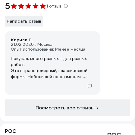
5
1 отзыв
Написать отзыв
Кирилл П.
21.02.2026
г. Москва
Опыт использования: Менее месяца
Покупал, много разных - для разных
работ.
Этот трапецевидный, классической
формы. Небольшой по размерам.
Для определенных работ -
достаточно удобен. Классика есть
классика.
Железка может ржаветь - поэтому не
стоит надолго оставлять его во
Посмотреть все отзывы
влажности.
Поработали - помыли, просушили.
Покупать можно.
РОС