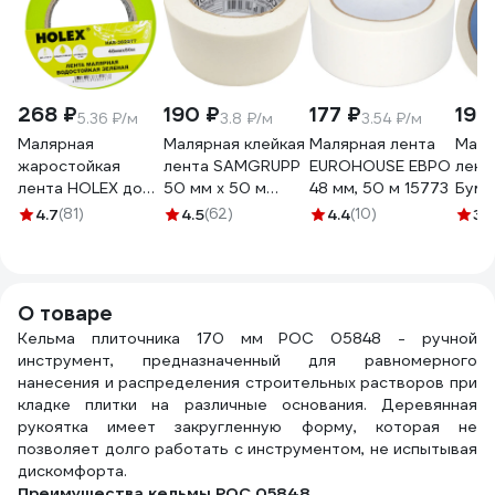
268 ₽
190 ₽
177 ₽
198
5.36 ₽/м
3.8 ₽/м
3.54 ₽/м
Малярная
Малярная клейкая
Малярная лента
Маля
жаростойкая
лента SAMGRUPP
EUROHOUSE ЕВРО
лент
лента HOLEX до
50 мм х 50 м
48 мм, 50 м 15773
Бума
100С, зеленая,
SAMC-
КРЕП
4.7
(81)
4.5
(62)
4.4
(10)
3.
водостойкая, 48
076050050
50мм
мм, 50 м HAS-
Крас
382277
стен 
О товаре
Кельма плиточника 170 мм РОС 05848 - ручной
инструмент, предназначенный для равномерного
нанесения и распределения строительных растворов при
кладке плитки на различные основания. Деревянная
рукоятка имеет закругленную форму, которая не
позволяет долго работать с инструментом, не испытывая
дискомфорта.
Преимущества кельмы РОС 05848