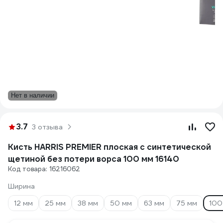
Нет в наличии
3.7
3 отзыва
Кисть HARRIS PREMIER плоская с синтетической
щетиной без потери ворса 100 мм 16140
Код товара: 16216062
Ширина
12 мм
25 мм
38 мм
50 мм
63 мм
75 мм
100