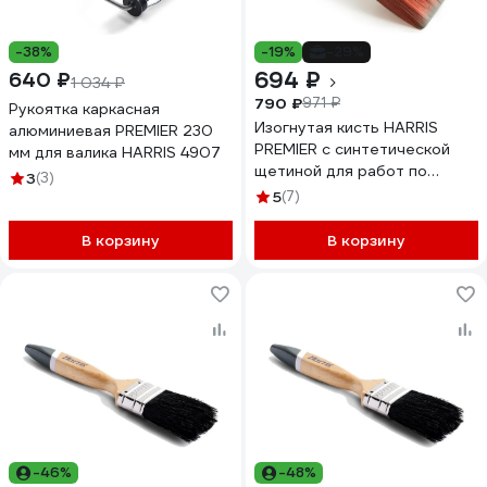
-38%
-19%
-29%
694 ₽
640 ₽
1 034 ₽
790 ₽
971 ₽
Рукоятка каркасная
Изогнутая кисть HARRIS
алюминиевая PREMIER 230
PREMIER с синтетической
мм для валика HARRIS 4907
щетиной для работ по
3
(3)
камню 120 мм 432
5
(7)
В корзину
В корзину
-46%
-48%