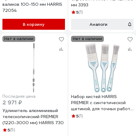
валиков 100-150 мм HARRIS
мм 3393
72054
5
(1)
В корзину
Аналоги
Нет в наличии
Нет в наличии
Последняя цена
Набор кистей HARRIS
2 971 ₽
PREMIER с синтетической
щетиной, для точных работ,
Удлинитель алюминиевый
25 мм, 38 мм, 50 мм 20693
5
(1)
телескопический PREMIER
(1220-3000 мм) HARRIS 730
5
(5)