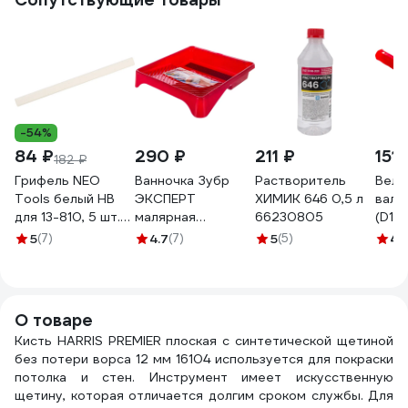
-54%
84 ₽
290 ₽
211 ₽
151 
182 ₽
Грифель NEO
Ванночка Зубр
Растворитель
Велю
Tools белый HB
ЭКСПЕРТ
ХИМИК 646 0,5 л
вали
для 13-810, 5 шт.
малярная
66230805
(D15
13-820
пластмассовая,
4 мм
5
(7)
4.7
(7)
5
(5)
4.
для валиков до
КЕДР
270 мм,
2594
360x360мм
06055-27
О товаре
Кисть HARRIS PREMIER плоская с синтетической щетиной
без потери ворса 12 мм 16104 используется для покраски
потолка и стен. Инструмент имеет искусственную
щетину, которая отличается долгим сроком службы. Для