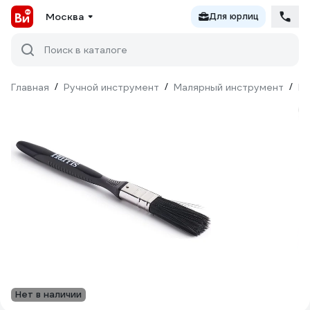
Москва
Для юрлиц
Поиск в каталоге
Главная
/
Ручной инструмент
/
Малярный инструмент
/
Ки
Нет в наличии