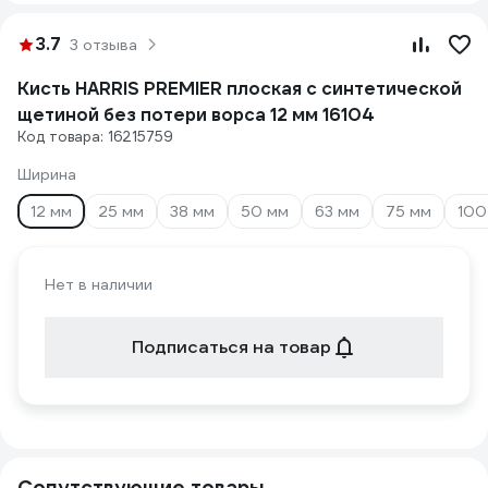
3.7
3 отзыва
Кисть HARRIS PREMIER плоская с синтетической
щетиной без потери ворса 12 мм 16104
Код товара: 16215759
Ширина
12 мм
25 мм
38 мм
50 мм
63 мм
75 мм
100
Нет в наличии
Подписаться на товар
Сопутствующие товары