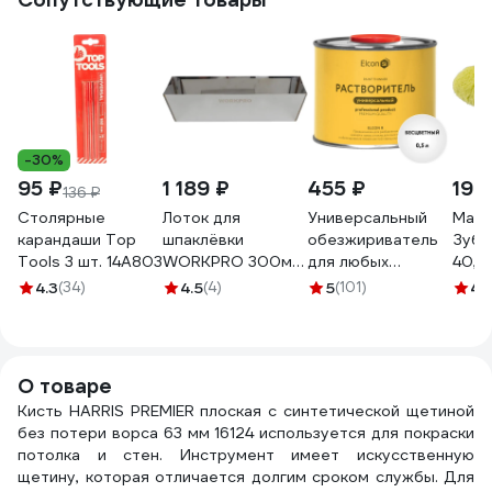
-30%
95 ₽
1 189 ₽
455 ₽
199
136 ₽
Столярные
Лоток для
Универсальный
Маля
карандаши Top
шпаклёвки
обезжириватель
Зубр
Tools 3 шт. 14A803
WORKPRO 300мм,
для любых
40, 
нержавейка
поверхностей
мм, в
4.3
(34)
4.5
(4)
5
(101)
4.
WP329025
Elcon R 0,5 л 00-
ручк
00004032
0351
О товаре
Кисть HARRIS PREMIER плоская с синтетической щетиной
без потери ворса 63 мм 16124 используется для покраски
потолка и стен. Инструмент имеет искусственную
щетину, которая отличается долгим сроком службы. Для