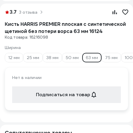
3.7
3 отзыва
Кисть HARRIS PREMIER плоская с синтетической
щетиной без потери ворса 63 мм 16124
Код товара: 16216098
Ширина
12 мм
25 мм
38 мм
50 мм
63 мм
75 мм
100
Нет в наличии
Подписаться на товар
Сопутствующие товары