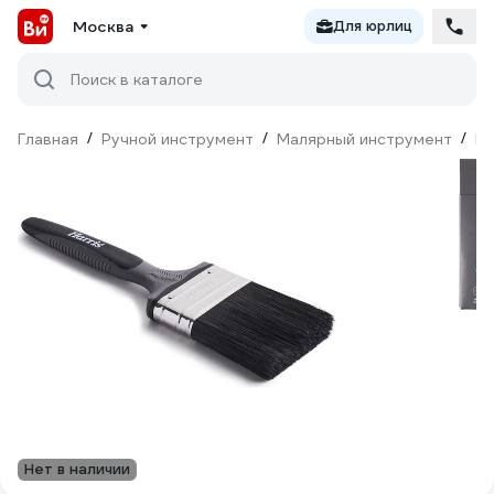
Москва
Для юрлиц
Поиск в каталоге
Главная
/
Ручной инструмент
/
Малярный инструмент
/
Ки
Нет в наличии