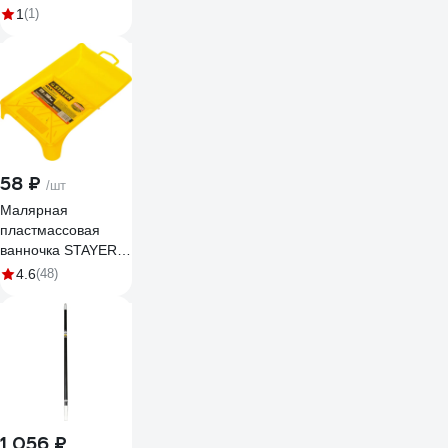
180 мм 1-02013-18
1
(1)
58 ₽
/шт
Малярная
пластмассовая
ванночка STAYER,
120х200мм 0605-
4.6
(48)
20-12
1 056 ₽