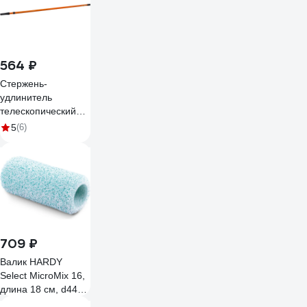
564 ₽
Стержень-
удлинитель
телескопический
1.6-3.0 м Петрович
5
(6)
П121-3.0 П
4100003079
709 ₽
Валик HARDY
Select MicroMix 16,
длина 18 см, d44
мм, шубка из