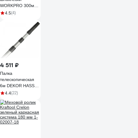
WORKPRO 300мм,
нержавейка
4.5
(4)
WP329025
4 511 ₽
Палка
телескопическая
6м DEKOR HASSAN
1297
4.4
(22)