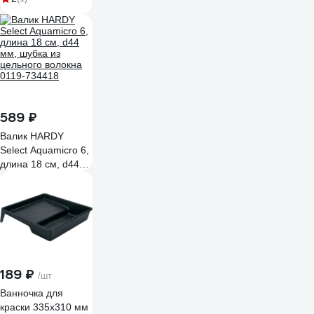
1,6-3,0 м
алюминиевый
Управдом
4100003076
589 ₽
Валик HARDY
Select Aquamicro 6,
длина 18 см, d44
мм, шубка из
цельного волокна
0119-734418
189 ₽
/шт
Ванночка для
краски 335х310 мм