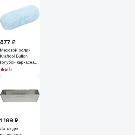
877 ₽
Меховой ролик
Kraftool Bullon
голубой каркасная
система 180 мм 1-
5
(1)
02009-18
1 189 ₽
Лоток для
шпаклёвки