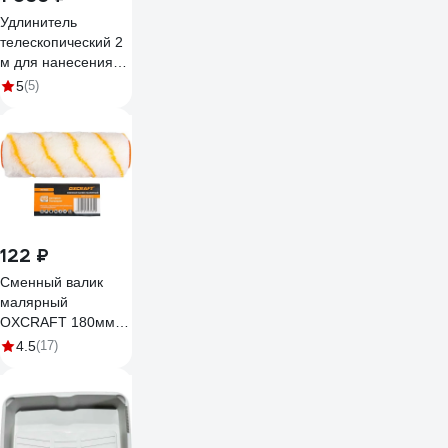
Удлинитель
телескопический 2
м для нанесения
красок на высоких
5
(5)
участках Boldrini 22
122 ₽
Сменный валик
малярный
OXCRAFT 180мм
44016233
4.5
(17)