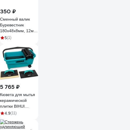
350 ₽
Сменный валик
Буревестник
180х48х8мм, 12мм,
искусственный мех,
5
(1)
полиэстер 207
5 765 ₽
Кювета для мытья
керамической
плитки BIHUI
TWS19
4.9
(11)