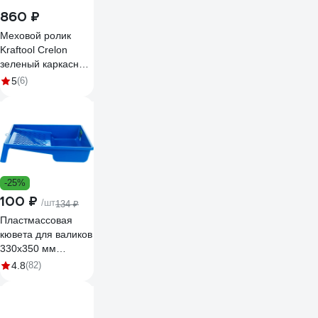
860 ₽
Меховой ролик
Kraftool Crelon
зеленый каркасная
система 180 мм 1-
5
(6)
02007-18
-25%
100 ₽
/шт
134 ₽
Пластмассовая
кювета для валиков
330х350 мм
СИБРТЕХ 81419
4.8
(82)