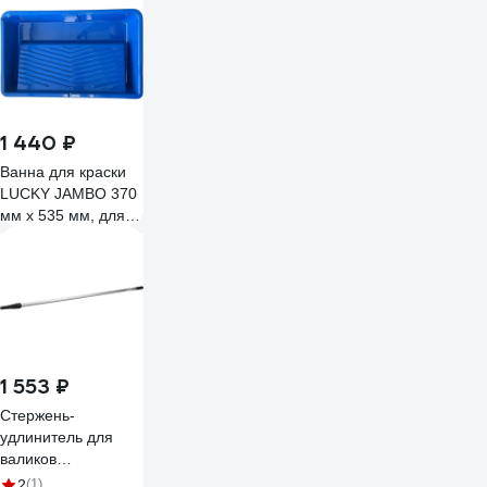
цельного волокна
0119-214418
1 440 ₽
Ванна для краски
LUCKY JAMBO 370
мм х 535 мм, для
валиков до 350мм
460018
1 553 ₽
Стержень-
удлинитель для
валиков
телескопический
2
(1)