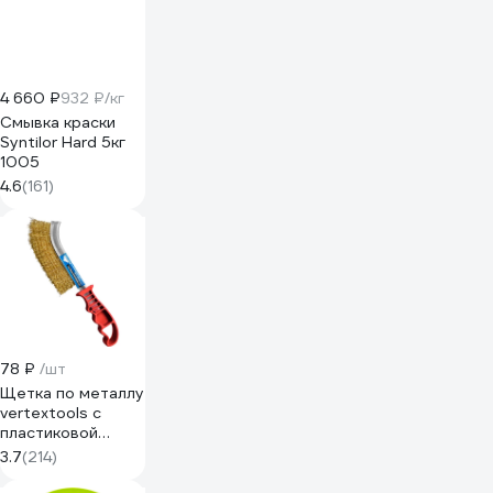
4 660 ₽
932 ₽/кг
Смывка краски
Syntilor Hard 5кг
1005
4.6
(161)
78 ₽
/шт
Щетка по металлу
vertextools с
пластиковой
ручкой 1212-01
3.7
(214)