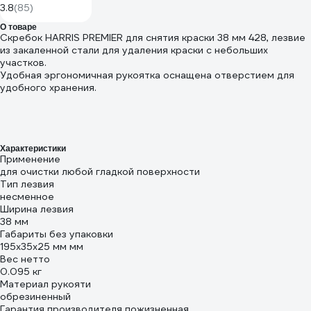
KUDO KU-9001
3.8
(85)
О товаре
Скребок HARRIS PREMIER для снятия краски 38 мм 428, лезвие
из закаленной стали для удаления краски с небольших
участков.
Удобная эргономичная рукоятка оснащена отверстием для
удобного хранения.
Характеристики
Применение
для очистки любой гладкой поверхности
Тип лезвия
несменное
Ширина лезвия
38 мм
Габариты без упаковки
195х35х25 мм мм
Вес нетто
0.095 кг
Материал рукояти
обрезиненный
Гарантия производителя пожизненная