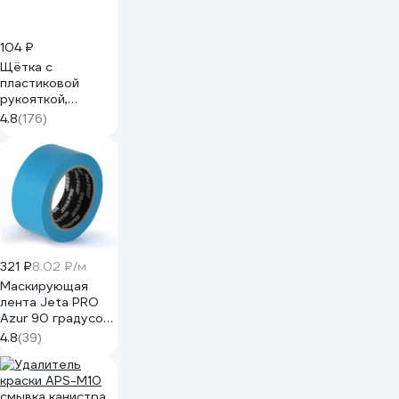
104 ₽
Щётка с
пластиковой
рукояткой,
стальная щетина
4.8
(176)
Дело техники
270211
321 ₽
8.02 ₽/м
Маскирующая
лента Jeta PRO
Azur 90 градусов
- 30 мин., голубая,
4.8
(39)
50 мм х 40 м
58490/50