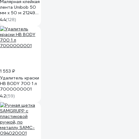
Малярная клейкая
лента Unibob 50
мм х 50 м 212496
28139
4.4
(128)
1 553 ₽
Удалитель краски
HB BODY 700 1 л
7000000001
4.2
(59)