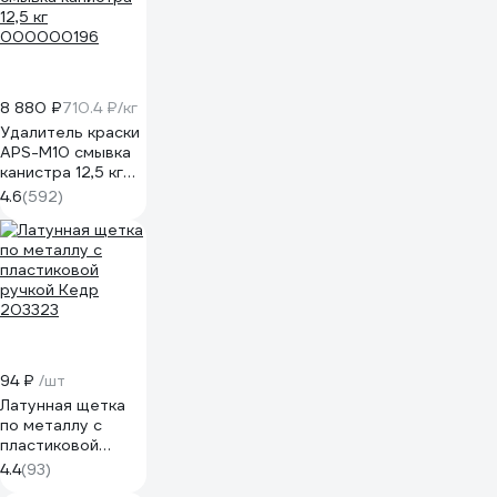
8 880 ₽
710.4 ₽/кг
Удалитель краски
APS-M10 смывка
канистра 12,5 кг
000000196
4.6
(592)
94 ₽
/шт
Латунная щетка
по металлу с
пластиковой
ручкой Кедр
4.4
(93)
203323