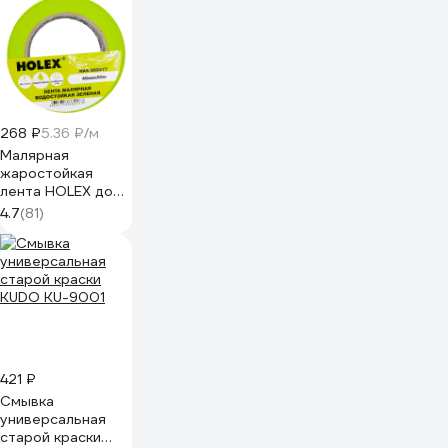
268 ₽
5.36 ₽/м
Малярная
жаростойкая
лента HOLEX до
100С, зеленая,
4.7
(81)
водостойкая, 48
мм, 50 м HAS-
382277
421 ₽
Смывка
универсальная
старой краски