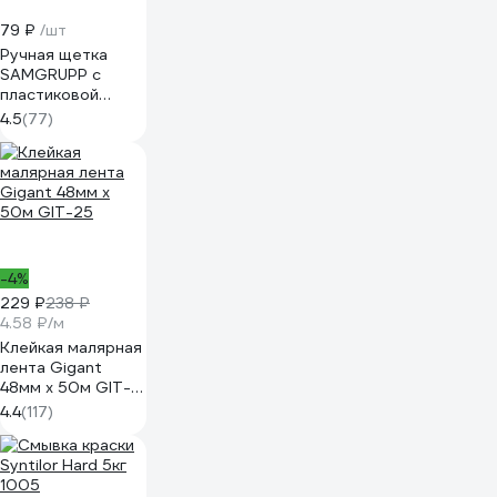
79 ₽
/шт
Ручная щетка
SAMGRUPP с
пластиковой
ручкой, по
4.5
(77)
металлу SAMC-
094020001
-4%
229 ₽
238 ₽
4.58 ₽/м
Клейкая малярная
лента Gigant
48мм x 50м GIT-
25
4.4
(117)