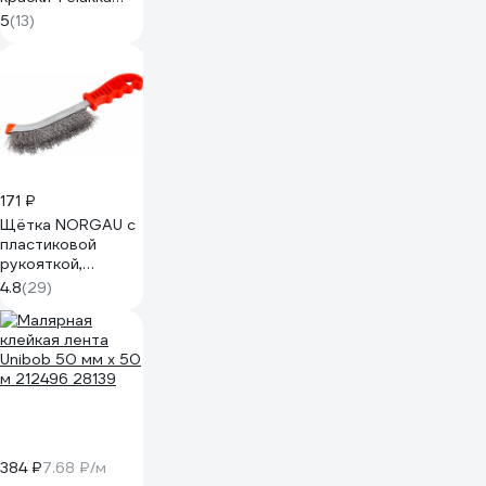
SPK PRO 1 кг
5
(13)
4631160698576
171 ₽
Щётка NORGAU с
пластиковой
рукояткой,
стальная
4.8
(29)
проволока
087602102
384 ₽
7.68 ₽/м