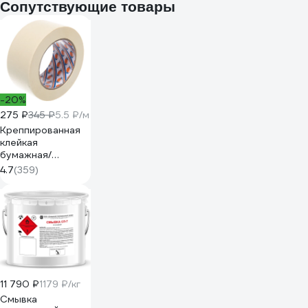
Сопутствующие товары
-20%
275 ₽
345 ₽
5.5 ₽/м
Креппированная
клейкая
бумажная/
малярная лента
4.7
(359)
AVIORA 50 мм, 50
м 304-010
11 790 ₽
1179 ₽/кг
Смывка