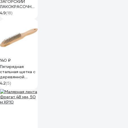
ЗАГОРСКИЙ
ЛАКОКРАСОЧНЫЙ
ЗАВОД СП-7 10 кг
4.9
(18)
ZLK04870
140 ₽
Пятирядная
стальная щетка с
деревянной
ручкой Biber
4.2
(5)
70950
тов-076238