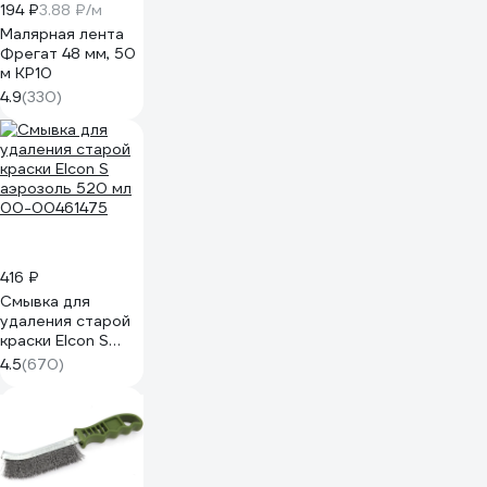
194 ₽
3.88 ₽/м
Малярная лента
Фрегат 48 мм, 50
м КР10
4.9
(330)
416 ₽
Смывка для
удаления старой
краски Elcon S
аэрозоль 520 мл
4.5
(670)
00-00461475