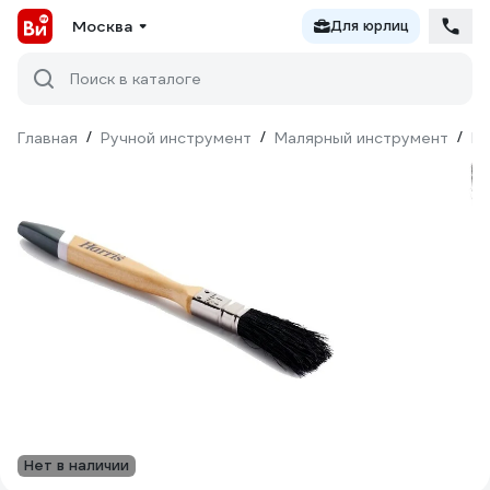
Москва
Для юрлиц
Поиск в каталоге
Главная
/
Ручной инструмент
/
Малярный инструмент
/
Ки
Нет в наличии