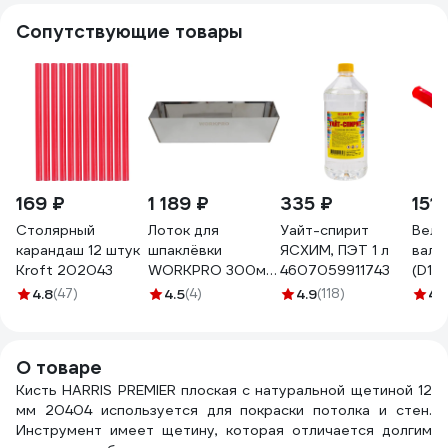
Сопутствующие товары
169 ₽
1 189 ₽
335 ₽
151 
Столярный
Лоток для
Уайт-спирит
Велю
карандаш 12 штук
шпаклёвки
ЯСХИМ, ПЭТ 1 л
вали
Kroft 202043
WORKPRO 300мм,
4607059911743
(D15
нержавейка
4 мм
4.8
(47)
4.5
(4)
4.9
(118)
4.
WP329025
КЕДР
2594
О товаре
Кисть HARRIS PREMIER плоская с натуральной щетиной 12
мм 20404 используется для покраски потолка и стен.
Инструмент имеет щетину, которая отличается долгим