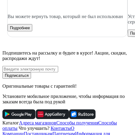
Вы можете вернуть товар, который не был использован
Уст
сер
Подробнее
По
Подпишитесь
на рассылку
и будьте в курсе! Акции, скидки,
распродажи ждут!
Подписаться
Оригинальные товары с гарантией!
Установите мобильное приложение, чтобы информация по
заказам всегда была под рукой
Каталог
Адреса магазинов
Способы получения
Способы
оплаты
Что улучшить?
Контакты
О
Компании
Поставщикам
Партнерам
Информация для