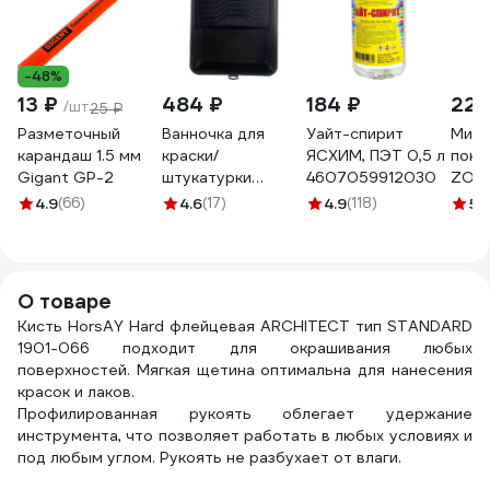
-48%
13 ₽
484 ₽
184 ₽
225
/шт
25 ₽
Разметочный
Ванночка для
Уайт-спирит
Мини
карандаш 1.5 мм
краски/
ЯСХИМ, ПЭТ 0,5 л
покр
Gigant GP-2
штукатурки
4607059912030
ZOLD
Accurate с
с руч
4.9
(66)
4.6
(17)
4.9
(118)
5
(
педалью.
мм Z
510х370мм, 2.5л
ЭК0
Ван 51*37
О товаре
Кисть HorsAY Hard флейцевая ARCHITECT тип STANDARD
1901-066 подходит для окрашивания любых
поверхностей. Мягкая щетина оптимальна для нанесения
красок и лаков.
Профилированная рукоять облегает удержание
инструмента, что позволяет работать в любых условиях и
под любым углом. Рукоять не разбухает от влаги.