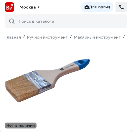
Москва
Для юрлиц
Поиск в каталоге
Главная
/
Ручной инструмент
/
Малярный инструмент
/
Ки
Нет в наличии