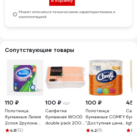
В корзину
Может отличаться техническими характеристиками и
комплектацией
Сопутствующие товары
110 ₽
100 ₽
100 ₽
45 
/шт
Полотенца
Салфетка
Полотенца
Салф
бумажные Лилия
бумажная WOOD
бумажные COMFY
бума
2слоя 2рулона
double pack 200
"Доступная цена"
light
белый цвет 7570
листов
2-сл. 2 рул./вл.12
ассо
4.8
(12)
4.2
(9)
5
(1
4612754820122
1-7538
лист