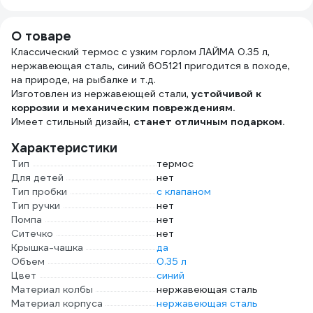
00-00000124
4612
00-
О товаре
Классический термос с узким горлом ЛАЙМА 0.35 л,
нержавеющая сталь, синий 605121 пригодится в походе,
на природе, на рыбалке и т.д.
Изготовлен из нержавеющей стали,
устойчивой к
коррозии и механическим повреждениям.
Имеет стильный дизайн,
станет отличным подарком.
Характеристики
Тип
термос
Для детей
нет
Тип пробки
с клапаном
Тип ручки
нет
Помпа
нет
Ситечко
нет
Крышка-чашка
да
Объем
0.35 л
Цвет
синий
Материал колбы
нержавеющая сталь
Материал корпуса
нержавеющая сталь