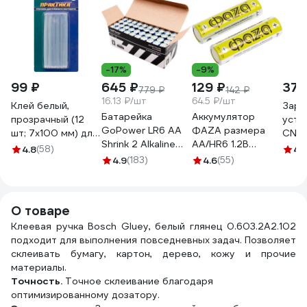
-17%
-9%
99 ₽
645 ₽
129 ₽
370
779 ₽
142 ₽
16.13 ₽/шт
64.5 ₽/шт
Клей белый,
Заря
Батарейка
Аккумулятор
прозрачный (12
устр
GoPower LR6 AA
ФАZА размера
шт; 7х100 мм) для
CNA-
Shrink 2 Alkaline
AA/HR6 1.2В
клеевого
ААА,
4.8
(58)
4.1
1.5V 00-
600мАч Ni-Cd S-2
пистолета
4.9
(183)
4.6
(55)
сети
00015599
(уп.2шт) 5007734
ПРАКТИКА 641-
5048
572
О товаре
Клеевая ручка Bosch Gluey, белый глянец 0.603.2A2.102
подходит для выполнения повседневных задач. Позволяет
склеивать бумагу, картон, дерево, кожу и прочие
материалы.
Точность.
Точное склеивание благодаря
оптимизированному дозатору.