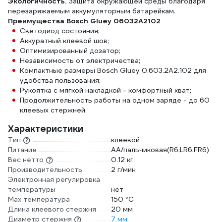
Экологичность.
Защита окружающей среды благодаря
перезаряжаемым аккумуляторным батарейкам.
Преимущества Bosch Gluey 06032A2102
Светодиод состояния;
Аккуратный клеевой шов;
Оптимизированный дозатор;
Независимость от электричества;
Компактные размеры Bosch Gluey 0.603.2A2.102 для
удобства пользования;
Рукоятка с мягкой накладкой - комфортный хват;
Продолжительность работы на одном заряде - до 60
клеевых стержней.
Характеристики
Тип
клеевой
Питание
AA/пальчиковая(R6;LR6;FR6)
Вес нетто
0.12 кг
Производительность
2 г/мин
Электронная регулировка
температуры
нет
Max температура
150 °С
Длина клеевого стержня
20 мм
Диаметр стержня
7 мм