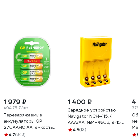
1 979 ₽
1 400 ₽
4
494.75 ₽/шт
37
Зарядное устройство
Перезаряжаемые
Об
Navigator NCH-415, 4
аккумуляторы GP
ме
AAA/AA, NiMH/NiCd, 9-15ч.
270AAHC AA, емкость
Me
инд. 94471
4.8
(12)
2700 мАч - 4 шт.
4.7
(843)