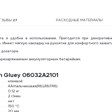
270AAHC3/1RGY-2CRCB4
15783909
ТЗЫВЫ
27
РАСХОДНЫЕ МАТЕРИАЛЫ
ста и удобна в использовании. Пригодится при декоративн
. Имеет мягкую накладку на рукоятке для комфортного захвата
 дозатора.
ерезаряжаемым аккумуляторным батарейкам.
h Gluey 06032A2101
клеевой
AA/пальчиковая(R6;LR6;FR6)
0.12 кг
2 г/мин
нет
150 °С
20 мм