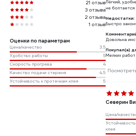
Лёгкий, удобн
21 отзыв
не болтается 
3 отзыва
2 отзыва
Недостатки:
Быстро законч
1 отзыв
Комментарий
Довольна инс
Оценки по параметрам
Цена/качество
3.5
Покупал(а) д
Мелких работ
Удобство работы
5
Скорость прогрева
4
Посмотреть
Качество подачи стержня
4.5
Устойчивость к протечкам клея
5
Северин Ви
Цена/качеств
Устойчивость
клея