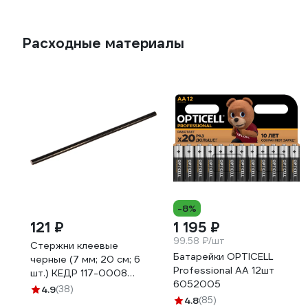
Расходные материалы
-8%
121 ₽
1 195 ₽
99.58 ₽/шт
Стержни клеевые
Батарейки OPTICELL
черные (7 мм; 20 см; 6
Professional AA 12шт
шт.) КЕДР 117-0008
6052005
54896
4.9
(38)
4.8
(85)