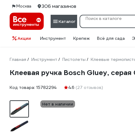
306 магазинов
Москва
Каталог
Акции
Инструмент
Крепеж
Всё для сада
Э
Главная
Инструмент
Пистолеты
Клеевые термопист
/
/
/
Клеевая ручка Bosch Gluey, серая 
Код товара:
15782294
4.6
(27 отзывов)
Нет в наличии