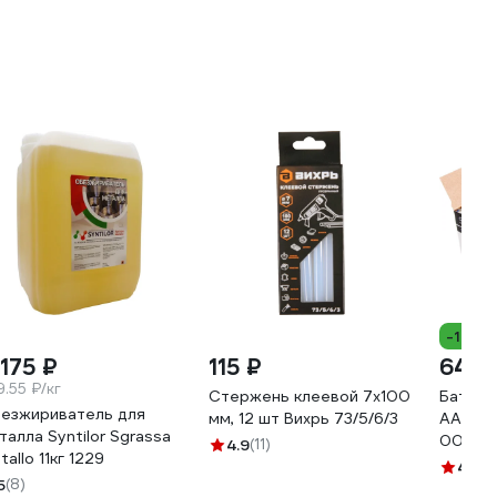
-17%
 175 ₽
115 ₽
646 
9.55 ₽/кг
Стержень клеевой 7x100
Батаре
езжириватель для
мм, 12 шт Вихрь 73/5/6/3
AA Shri
талла Syntilor Sgrassa
00-00
4.9
(11)
tallo 11кг 1229
4.9
(1
5
(8)