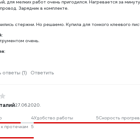
ый, для мелких работ очень пригодился. Нагревается за минуту
провод. Зарядник в комплекте.
ились стержни. Но решаемо. Купила для тонкого клеевого пис
:
трументом очень.
ля:
 ответы (1)
Ответить
талий
27.06.2020
.
о
4
Удобство работы
5
Скорость прогрев
 к протечкам
5