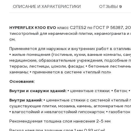
ОПИСАНИЕ И ХАРАКТЕРИСТИКИ
ОТЗЫВЫ
9
HYPERFLEX K100 EVO
класс C2TES2 по ГОСТ Р 56387, 2
тиксотропный для керамической плитки, керамогранита 
см.
Применяется для наружных и внутренних работ в отаплив
• жилые помещения (гостиные, кухни, ванные комнаты, сан
медицинские, образовательные учреждения, подсобные по
террасы, лестницы, цоколи, фасады; • бетонные лестничн
хаммамы; • применяется в системе «теплый пол»
Основания:
Внутри и снаружи зданий:
• цементные стяжки; • бетон; 
Внутри зданий:
• цементные стяжки с системой «теплый п
существующие плитки, мозаика, камень, агломератные пол
• влагостойкий и невлагостойкий гипсокартон; • газобетон
Рекомендуемая толщина слоя нанесения 2-5 мм
Расход клея при толщине слоя 1 мм 0,93 кг/ м²