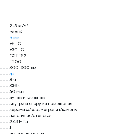
2-5 кг/м²
серый
5 мм
+5 °С
+30 °С
С2ТЕS2
F200
300х300 см
да
8 ч
336 ч
40 мин
сухое и влажное
внутри и снаружи помещения
керамика/керамогранит/камень
напольная/стеновая
2.43 МПа
1
испарение воды