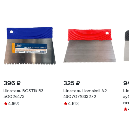
396 ₽
325 ₽
9
Шпатель BOSTIK В3
Шпатель Homakoll А2
Шп
50024473
4607071633272
зу
мм
4.5
(8)
4.1
(15)
то