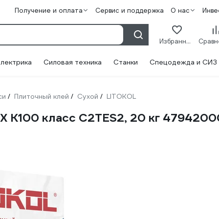
Получение и оплата
Сервис и поддержка
О нас
Инве
Избранное
лектрика
Силовая техника
Станки
Спецодежда и СИЗ
си
Плиточный клей
Сухой
LITOKOL
/
/
/
X K100 класс C2TES2, 20 кг 4794200