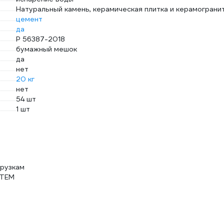
Натуральный камень, керамическая плитка и керамогранит
цемент
да
Р 56387-2018
бумажный мешок
да
нет
20 кг
нет
54 шт
1 шт
грузкам
STEM