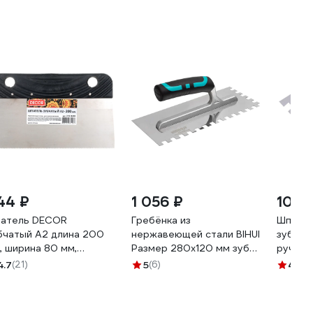
44 ₽
1 056 ₽
109 
атель DECOR
Гребёнка из
Шпател
бчатый А2 длина 200
нержавеющей стали BIHUI
зуб 10х
, ширина 80 мм,
Размер 280x120 мм зуб
ручкой
лщина 0,45 мм, зуб 2
10x10 мм. PTSB10
4.7
(21)
5
(6)
4.8
(5
мм, 316-8200 11607138