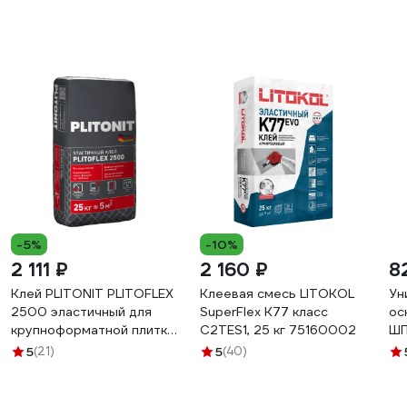
-5%
-10%
2 111 ₽
2 160 ₽
8
Клей PLITONIT PLITOFLEX
Клеевая смесь LITOKOL
Ун
2500 эластичный для
SuperFlex K77 класс
ос
крупноформатной плитки
C2TES1, 25 кг 75160002
ШП
и облицовки Н008015
Ш0
5
(21)
5
(40)