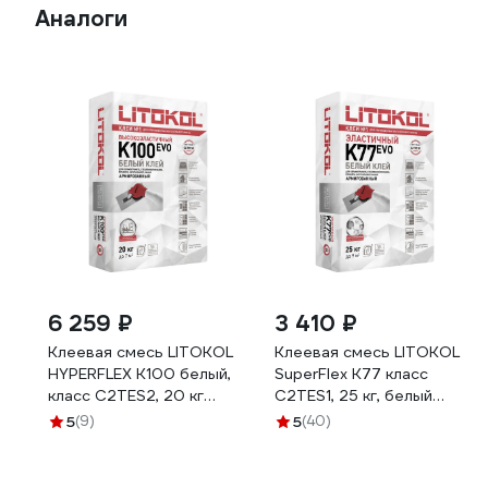
Аналоги
6 259 ₽
3 410 ₽
Клеевая смесь LITOKOL
Клеевая смесь LITOKOL
HYPERFLEX K100 белый,
SuperFlex K77 класс
класс C2TES2, 20 кг
C2TES1, 25 кг, белый
479930002
484960002
5
(9)
5
(40)