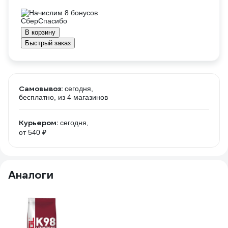
Начислим 8 бонусов
В корзину
Быстрый заказ
Самовывоз:
сегодня,
бесплатно
, из 4 магазинов
Курьером:
сегодня,
от 540 ₽
Аналоги
95
Кл