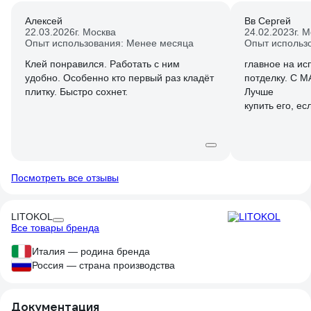
Алексей
Вв Сергей
22.03.2026
г. Москва
24.02.2023
г. 
Опыт использования: Менее месяца
Опыт использо
Клей понравился. Работать с ним
главное на ис
удобно. Особенно кто первый раз кладёт
потделку. С МАЛЕНЬК
плитку. Быстро сохнет.
Лучше
купить его, ес
небольших по
Посмотреть все отзывы
LITOKOL
Все товары бренда
Италия — родина бренда
Россия — страна производства
Документация