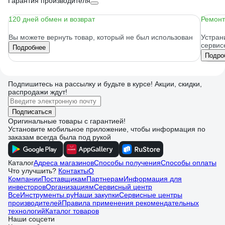
Гарантия производителя
120 дней обмен и возврат
Ремонт
Вы можете вернуть товар, который не был использован
Устран
сервис
Подробнее
Подро
Подпишитесь
на рассылку
и будьте в курсе! Акции, скидки,
распродажи ждут!
Подписаться
Оригинальные товары с гарантией!
Установите мобильное приложение, чтобы информация по
заказам всегда была под рукой
Каталог
Адреса магазинов
Способы получения
Способы оплаты
Что улучшить?
Контакты
О
Компании
Поставщикам
Партнерам
Информация для
инвесторов
Организациям
Сервисный центр
ВсеИнструменты.ру
Наши закупки
Сервисные центры
производителей
Правила применения рекомендательных
технологий
Каталог товаров
Наши соцсети