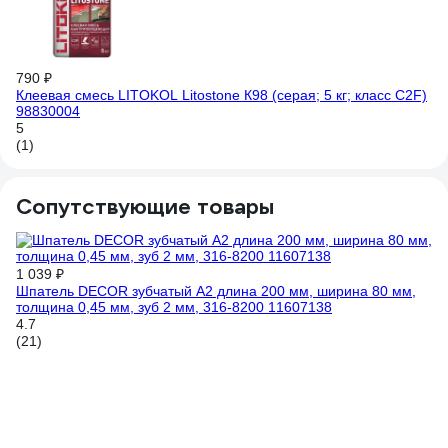
Be
4
(4
790 ₽
Клеевая смесь LITOKOL Litostone К98 (серая; 5 кг; класс C2F)
98830004
5
(1)
Сопутствующие товары
1 039 ₽
10
Шпатель DECOR зубчатый А2 длина 200 мм, ширина 80 мм,
Шп
толщина 0,45 мм, зуб 2 мм, 316-8200 11607138
4.
4.7
(5
(21)