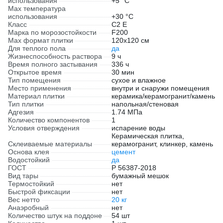
использования
+5 °С
Max температура
использования
+30 °С
Класс
С2 E
Марка по морозостойкости
F200
Max формат плитки
120х120 см
Для теплого пола
да
Жизнеспособность раствора
9 ч
Время полного застывания
336 ч
Открытое время
30 мин
Тип помещения
сухое и влажное
Место применения
внутри и снаружи помещения
Материал плитки
керамика/керамогранит/камень
Тип плитки
напольная/стеновая
Адгезия
1.74 МПа
Количество компонентов
1
Условия отверждения
испарение воды
Керамическая плитка,
Склеиваемые материалы
керамогранит, клинкер, камень
Основа клея
цемент
Водостойкий
да
ГОСТ
Р 56387-2018
Вид тары
бумажный мешок
Термостойкий
нет
Быстрой фиксации
нет
Вес нетто
20 кг
Анаэробный
нет
Количество штук на поддоне
54 шт