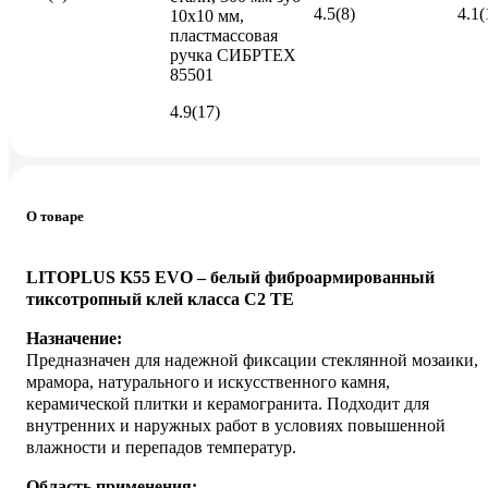
4.5
(8)
4.1
(
10х10 мм,
пластмассовая
ручка СИБРТЕХ
85501
4.9
(17)
О товаре
LITOPLUS K55 EVO – белый фиброармированный
тиксотропный клей класса С2 ТE
Назначение:
Предназначен для надежной фиксации стеклянной мозаики,
мрамора, натурального и искусственного камня,
керамической плитки и керамогранита. Подходит для
внутренних и наружных работ в условиях повышенной
влажности и перепадов температур.
Область применения: