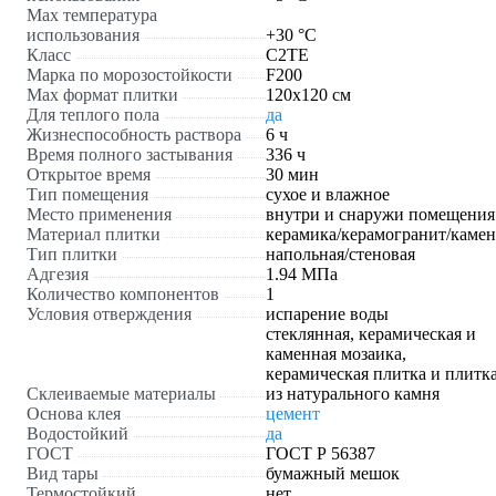
Max температура
использования
+30 °С
Класс
С2ТЕ
Марка по морозостойкости
F200
Max формат плитки
120х120 см
Для теплого пола
да
Жизнеспособность раствора
6 ч
Время полного застывания
336 ч
Открытое время
30 мин
Тип помещения
сухое и влажное
Место применения
внутри и снаружи помещения
Материал плитки
керамика/керамогранит/камен
Тип плитки
напольная/стеновая
Адгезия
1.94 МПа
Количество компонентов
1
Условия отверждения
испарение воды
стеклянная, керамическая и
каменная мозаика,
керамическая плитка и плитк
Склеиваемые материалы
из натурального камня
Основа клея
цемент
Водостойкий
да
ГОСТ
ГОСТ Р 56387
Вид тары
бумажный мешок
Термостойкий
нет