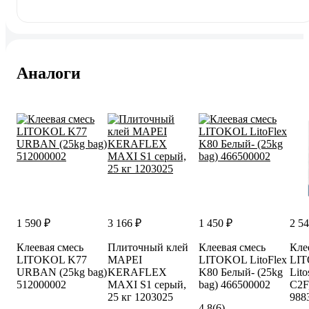
Аналоги
1 590 ₽
3 166 ₽
1 450 ₽
2 54
Клеевая смесь
Плиточный клей
Клеевая смесь
Кле
LITOKOL K77
MAPEI
LITOKOL LitoFlex
LI
URBAN (25kg bag)
KERAFLEX
K80 Белый- (25kg
Lito
512000002
MAXI S1 серый,
bag) 466500002
C2F,
25 кг 1203025
988
4.8
(6)