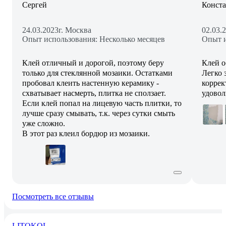
Сергей
Конст
24.03.2023
г. Москва
02.03.
Опыт использования: Несколько месяцев
Опыт и
Клей отличный и дорогой, поэтому беру
Клей о
только для стеклянной мозаики. Остатками
Легко 
пробовал клеить настенную керамику -
коррек
схватывает насмерть, плитка не сползает.
удовол
Если клей попал на лицевую часть плитки, то
лучше сразу смывать, т.к. через сутки смыть
уже сложно.
В этот раз клеил бордюр из мозаики.
Посмотреть все отзывы
LITOKOL