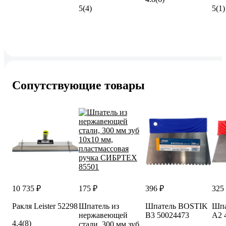
5
(4)
5
(1)
Сопутствующие товары
10 735 ₽
175 ₽
396 ₽
325
Ракля Leister 52298
Шпатель из
Шпатель BOSTIK
Шпа
нержавеющей
В3 50024473
А2 
4.4
(8)
стали, 300 мм зуб