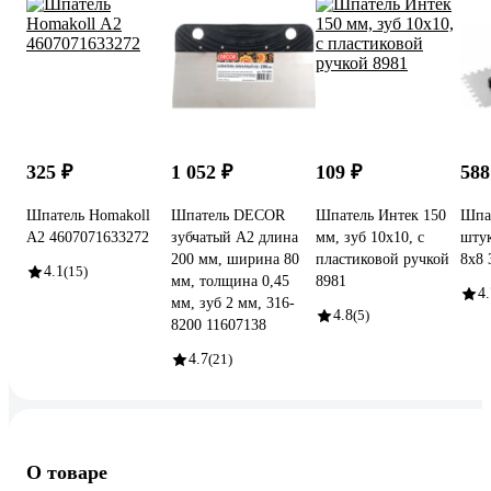
325 ₽
1 052 ₽
109 ₽
588
Шпатель Homakoll
Шпатель DECOR
Шпатель Интек 150
Шпат
А2 4607071633272
зубчатый А2 длина
мм, зуб 10х10, с
штук
200 мм, ширина 80
пластиковой ручкой
8x8 
4.1
(15)
мм, толщина 0,45
8981
4.
мм, зуб 2 мм, 316-
4.8
(5)
8200 11607138
4.7
(21)
О товаре