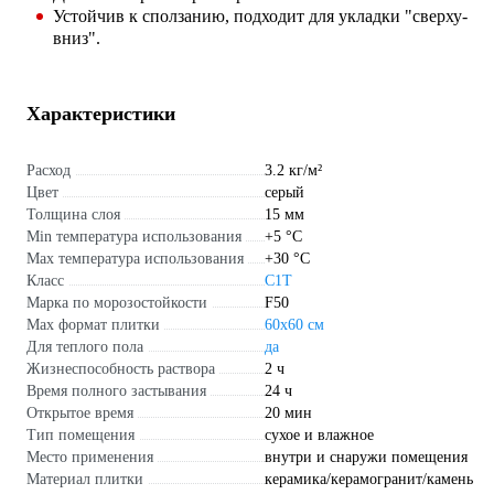
Устойчив к сползанию, подходит для укладки "сверху-
вниз".
Характеристики
Расход
3.2 кг/м²
Цвет
серый
Толщина слоя
15 мм
Min температура использования
+5 °С
Max температура использования
+30 °С
Класс
C1Т
Марка по морозостойкости
F50
Max формат плитки
60х60 см
Для теплого пола
да
Жизнеспособность раствора
2 ч
Время полного застывания
24 ч
Открытое время
20 мин
Тип помещения
сухое и влажное
Место применения
внутри и снаружи помещения
Материал плитки
керамика/керамогранит/камень