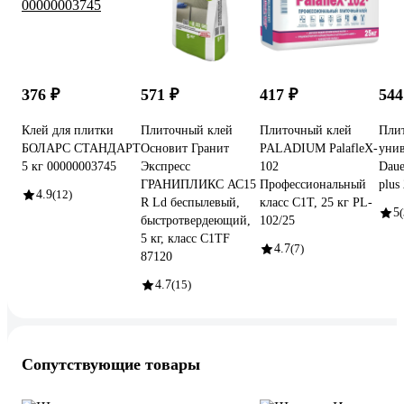
376 ₽
571 ₽
417 ₽
544
Клей для плитки
Плиточный клей
Плиточный клей
Пли
БОЛАРС СТАНДАРТ
Основит Гранит
PALADIUM PalafleX-
унив
5 кг 00000003745
Экспресс
102
Daue
ГРАНИПЛИКС АС15
Профессиональный
plus
4.9
(12)
R Ld беспылевый,
класс C1T, 25 кг PL-
5
(
быстротвердеющий,
102/25
5 кг, класс C1TF
4.7
(7)
87120
4.7
(15)
Сопутствующие товары