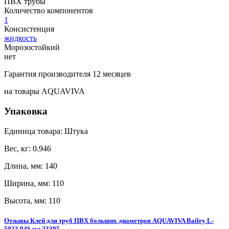
ПВХ трубы
Количество компонентов
1
Консистенция
жидкость
Морозостойкий
нет
Гарантия производителя 12 месяцев
на товары AQUAVIVA
Упаковка
Единица товара: Штука
Вес, кг: 0.946
Длина, мм: 140
Ширина, мм: 110
Высота, мм: 110
Отзывы Клей для труб ПВХ больших диаметров AQUAVIVA Bailey L-
5023 946 мл 23395