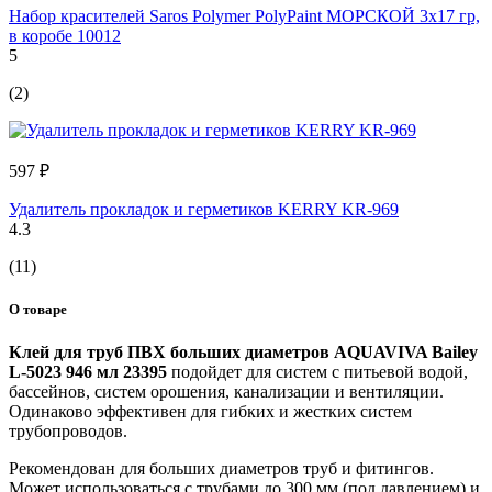
Набор красителей Saros Polymer PolyPaint МОРСКОЙ 3x17 гр,
в коробе 10012
5
(2)
597 ₽
Удалитель прокладок и герметиков KERRY KR-969
4.3
(11)
О товаре
Клей для труб ПВХ больших диаметров AQUAVIVA Bailey
L-5023 946 мл 23395
подойдет для систем с питьевой водой,
бассейнов, систем орошения, канализации и вентиляции.
Одинаково эффективен для гибких и жестких систем
трубопроводов.
Рекомендован для больших диаметров труб и фитингов.
Может использоваться с трубами до 300 мм (под давлением) и