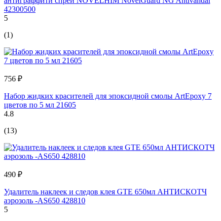
антиграффити спрей NOVELHIM NovelGuard NG Antivandal
42300500
5
(1)
756 ₽
Набор жидких красителей для эпоксидной смолы ArtEpoxy 7
цветов по 5 мл 21605
4.8
(13)
490 ₽
Удалитель наклеек и следов клея GTE 650мл АНТИСКОТЧ
аэрозоль -AS650 428810
5