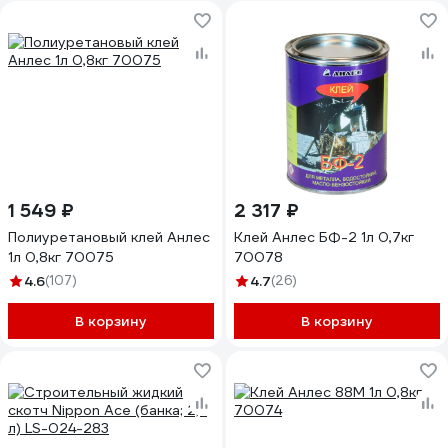
1 549 ₽
2 317 ₽
Полиуретановый клей Анлес
Клей Анлес БФ-2 1л 0,7кг
1л 0,8кг 70075
70078
4.6
(107)
4.7
(26)
В корзину
В корзину