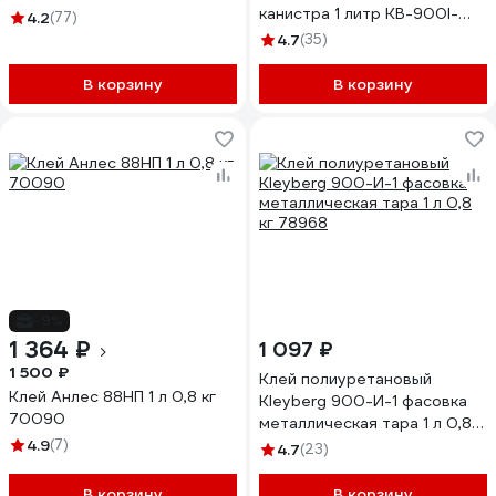
канистра 1 литр KB-900I-
4.2
(77)
1000C 65686
4.7
(35)
В корзину
В корзину
-9%
1 364 ₽
1 097 ₽
1 500 ₽
Клей полиуретановый
Клей Анлес 88НП 1 л 0,8 кг
Kleyberg 900-И-1 фасовка
70090
металлическая тара 1 л 0,8
4.9
(7)
кг 78968
4.7
(23)
В корзину
В корзину