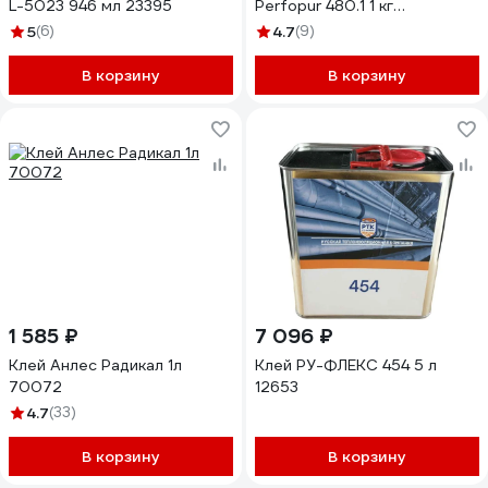
L-5023 946 мл 23395
Perfopur 480.1 1 кг
PFR4801001
5
(6)
4.7
(9)
В корзину
В корзину
1 585 ₽
7 096 ₽
Клей Анлес Радикал 1л
Клей РУ-ФЛЕКС 454 5 л
70072
12653
4.7
(33)
В корзину
В корзину