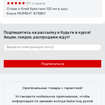
положил на полочку. Состав клея качественный,
175 отзывов
хорошо все держит.
Отзыв о Клей Кристалл 125 мл в шоу-
боксе МОМЕНТ 873867
Максим
12.04.2025
Подпишитесь
на рассылку
и будьте в курсе!
Мне нравится
Акции, скидки, распродажи ждут!
68 отзывов
Отзыв о Клей полиуретановый Men at
Work PUR универсальный 540 гр 56858
Подписаться
Алексей М.
11.05.2023
Недорогой полиуретановый клей. Ровно наносится,
заполняет пустоты и допускает не идеальеую
Оригинальные товары с гарантией!
подгонку склеиваемых поверхностей. Обеспечивает
прочный шов. При положительной температуре
Установите мобильное приложение, чтобы
достаточно быстро склеивает и позволяет через
информация по заказам всегда была под рукой
час-два дальнейшую обработку деталей. В