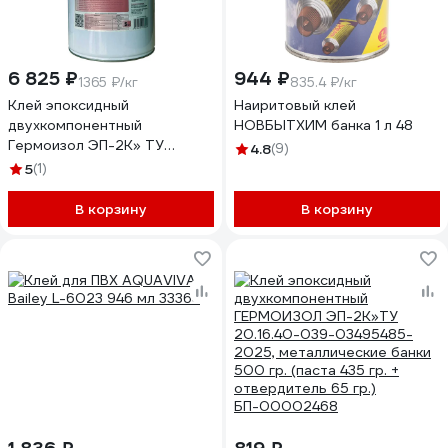
6 825 ₽
944 ₽
1365 ₽/кг
835.4 ₽/кг
Клей эпоксидный
Наиритовый клей
двухкомпонентный
НОВБЫТХИМ банка 1 л 48
Гермоизол ЭП-2К» ТУ
4.8
(9)
20.16.40-039-03495485-
5
(1)
2025 металлические ведра
5 кг. (паста 4300 гр. +
В корзину
В корзину
отвердитель 700 гр.);
БП-00002464