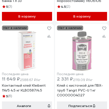
банка 1 л 33
морозостойкий) 11606106
5
(3)
4.5
(2)
В корзину
В корзину
Нет в наличии
Нет в наличии
Последняя цена
Последняя цена
11 649 ₽
2 331 ₽
2588.67 ₽/кг
2119.09 ₽/кг
Контактный клей Kleiberit
Клей с кисточкой для ПВХ-
114/5 4.5 кг KLB0587/4.5
труб Tangit PVC-U 1 кг
С0000004027
5
(6)
Аналоги
Подписаться