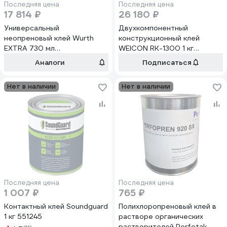
Последняя цена
Последняя цена
17 814 ₽
26 180 ₽
Универсальный
Двухкомпонентный
неопреновый клей Wurth
конструкционный клей
EXTRA 730 мл
WEICON RK-1300 1 кг
0893100023053 12
wcn10560800
Аналоги
Подписаться
Нет в наличии
Нет в наличии
Последняя цена
Последняя цена
1 007 ₽
765 ₽
Контактный клей Soundguard
Полихлоропреновый клей в
1 кг 551245
растворе органических
растворителей Perfotak