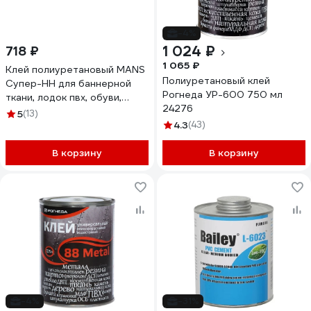
-4%
1 024 ₽
718 ₽
1 065 ₽
Клей полиуретановый MANS
Полиуретановый клей
Супер-НН для баннерной
Рогнеда УР-600 750 мл
ткани, лодок пвх, обуви,
24276
канистра 1л mans_nn
5
(13)
4.3
(43)
В корзину
В корзину
-4%
-31%