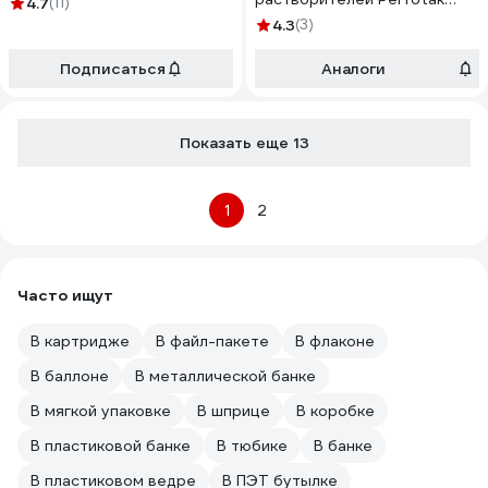
4.7
(11)
Perfopren 920 SX (1л)
4.3
(3)
PFP920SX001
Подписаться
Аналоги
Показать еще 13
1
2
Часто ищут
В картридже
В файл-пакете
В флаконе
В баллоне
В металлической банке
В мягкой упаковке
В шприце
В коробке
В пластиковой банке
В тюбике
В банке
В пластиковом ведре
В ПЭТ бутылке