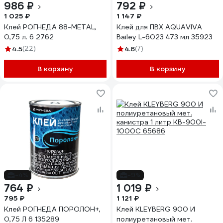
986 ₽
792 ₽
1 025 ₽
1 147 ₽
Клей РОГНЕДА 88-METAL,
Клей для ПВХ AQUAVIVA
0,75 л. 6 2762
Bailey L-6023 473 мл 35923
4.5
(22)
4.6
(7)
В корзину
В корзину
-4%
-9%
764 ₽
1 019 ₽
795 ₽
1 121 ₽
Клей РОГНЕДА ПОРОЛОН+,
Клей KLEYBERG 900 И
0,75 Л 6 135289
полиуретановый мет.