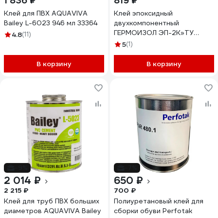
1 836 ₽
819 ₽
Клей для ПВХ AQUAVIVA
Клей эпоксидный
Bailey L-6023 946 мл 33364
двухкомпонентный
ГЕРМОИЗОЛ ЭП-2К»ТУ
4.8
(11)
20.16.40-039-03495485-
5
(1)
2025, металлические банки
500 гр. (паста 435 гр. +
В корзину
В корзину
отвердитель 65 гр.)
БП-00002468
-9%
-7%
2 014 ₽
650 ₽
2 215 ₽
700 ₽
Клей для труб ПВХ больших
Полиуретановый клей для
диаметров AQUAVIVA Bailey
сборки обуви Perfotak