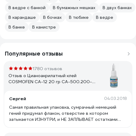
В ведре с банкой
В бумажных мешках
В двух банках
В карандаше
В бочках
В тюбике
В ведре
В банке
В канистре
Популярные отзывы
1780 отзывов
Отзыв о Цианоакрилатный клей
COSMOFEN CA-12 20 гр CA-500.200-
(20)
Сергей
04.03.2018
Самая правильная упаковка, сумрачный немецкий
гений придумал флакон, отверстие в котором
затыкается ИЗНУТРИ, и НЕ ЗАПЛЫВАЕТ остатками
клея. Отверстие можно регулировать- больше или
меньше клея будет вытекать. Потом закрутил и