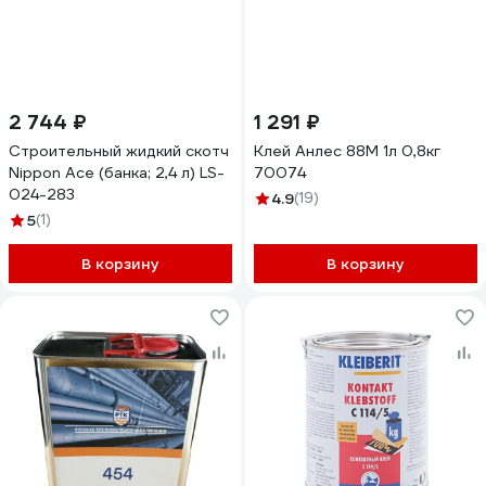
2 744 ₽
1 291 ₽
Строительный жидкий скотч
Клей Анлес 88М 1л 0,8кг
Nippon Ace (банка; 2,4 л) LS-
70074
024-283
4.9
(19)
5
(1)
В корзину
В корзину