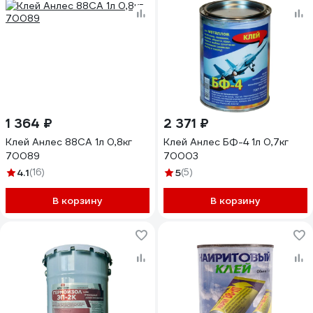
1 364 ₽
2 371 ₽
Клей Анлес 88СА 1л 0,8кг
Клей Анлес БФ-4 1л 0,7кг
70089
70003
4.1
(16)
5
(5)
В корзину
В корзину