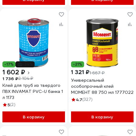
-17%
-24%
-21%
1 602 ₽
1 321 ₽
1 667 ₽
1 736 ₽
2 104 ₽
Универсальный
Клей для труб из твердого
особопрочный клей
ПВХ INVAMAT PVC-U банка 1
МОМЕНТ 88 750 мл 1777022
л 1173
4.7
(327)
5
(2)
В корзину
В корзину