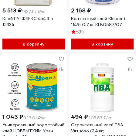
5 513 ₽
2 168 ₽
1837.67 ₽/кг
Клей РУ-ФЛЕКС 454 3 л
Контактный клей Kleiberit
12334
114/5 0.7 кг KLB0587/07
5
(6)
В корзину
В корзину
1 043 ₽
494 ₽
923.01 ₽/кг
205.83 ₽/кг
Универсальный водостойкий
Строительный клей ПВА
клей НОВБЫТХИМ Уран
Virtuoso (2,4 кг;