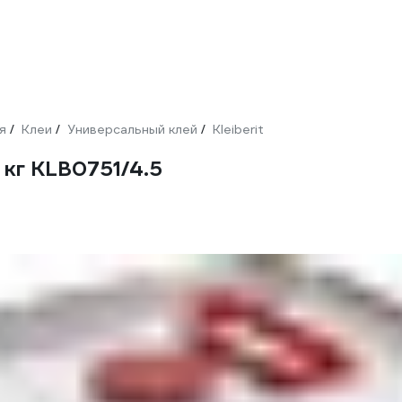
я
Клеи
Универсальный клей
Kleiberit
/
/
/
5 кг KLB0751/4.5