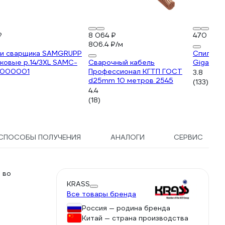
₽
8 064 ₽
470 ₽
806.4 ₽/м
ги сварщика SAMGRUPP
Спилковы
ковые р.14/3XL SAMC-
Сварочный кабель
Gigant S
000001
Профессионал КГТП ГОСТ
3.8
d25mm 10 метров 2545
(133)
4.4
(18)
СПОСОБЫ ПОЛУЧЕНИЯ
АНАЛОГИ
СЕРВИС
 во
KRASS
Все товары бренда
Россия — родина бренда
Китай — страна производства