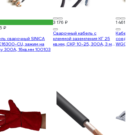
3 176 ₽
1 461 ₽
5 ₽
Сварочный кабель с
Кабель с
ль сварочный SINICA
клеммой заземления КГ 25
соедини
16300-CU, зажим на
кв.мм, СКР 10-25, 300А, 3 м
WGC1630
у 300А, 16кв.мм 100103
REXANT 16-0764