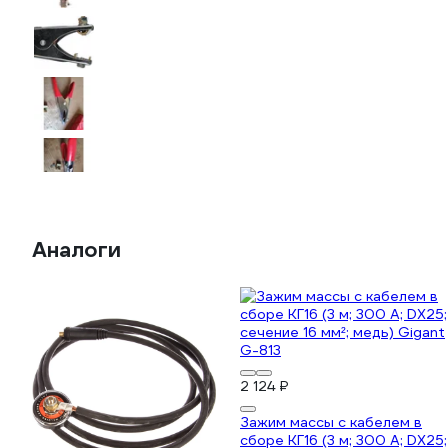
Аналоги
2 124 ₽
Зажим массы с кабелем в
сборе КГ16 (3 м; 300 А; DX25;