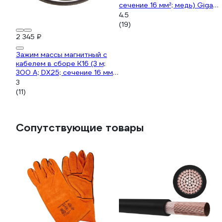
сечение 16 мм²; медь) Gigant
G-813
4.5
(19)
2 345 ₽
Зажим массы магнитный с
кабелем в сборе К16 (3 м;
300 А; DX25; сечение 16 мм²;
медь) Gigant G-822
3
(11)
Сопутствующие товары