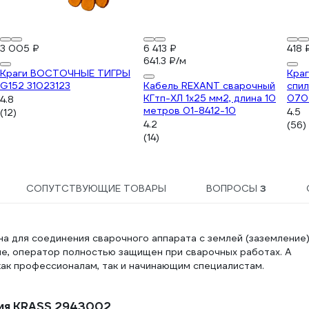
3 005 ₽
6 413 ₽
418 
641.3 ₽/м
Краги ВОСТОЧНЫЕ ТИГРЫ
Кра
G152 31023123
Кабель REXANT сварочный
спил
КГтп-ХЛ 1х25 мм2, длина 10
070
4.8
метров 01-8412-10
4.5
(12)
4.2
(56)
(14)
СОПУТСТВУЮЩИЕ ТОВАРЫ
ВОПРОСЫ
3
 для соединения сварочного аппарата с землей (заземление)
е, оператор полностью защищен при сварочных работах. А
как профессионалам, так и начинающим специалистам.
ния KRASS 2943002