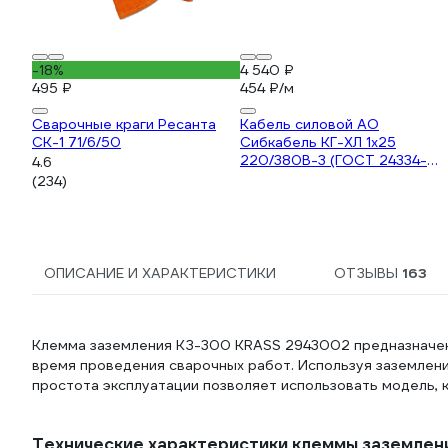
-18%
4 540 ₽
495 ₽
454 ₽/м
Сварочные краги Ресанта
Кабель силовой АО
СК-1 71/6/50
Сибкабель КГ-ХЛ 1х25
220/380В-3 (ГОСТ 24334-
4.6
2020)(бухта 10 м)
(234)
100000873227-10
ОПИСАНИЕ И ХАРАКТЕРИСТИКИ
ОТЗЫВЫ
163
Клемма заземления КЗ-300 KRASS 2943002 предназначена
время проведения сварочных работ. Используя заземлени
простота эксплуатации позволяет использовать модель, 
Технические характеристики клеммы заземле