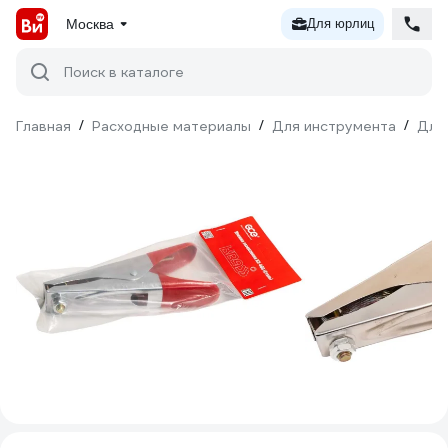
Москва
Для юрлиц
Поиск в каталоге
Главная
/
Расходные материалы
/
Для инструмента
/
Для