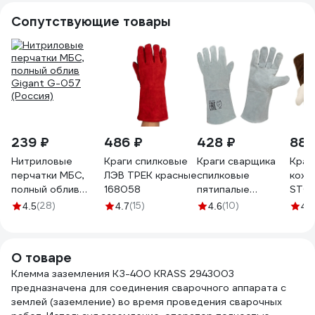
Сопутствующие товары
239 ₽
486 ₽
428 ₽
880
Нитриловые
Краги спилковые
Краги сварщика
Краг
перчатки МБС,
ЛЭВ ТРЕК красные
спилковые
кожи
полный облив
168058
пятипалые
STG
Gigant G-057
Оберон серые
(28)
(15)
(10)
4.5
4.7
4.6
4.9
(Россия)
HBW-030
О товаре
Клемма заземления КЗ-400 KRASS 2943003
предназначена для соединения сварочного аппарата с
землей (заземление) во время проведения сварочных