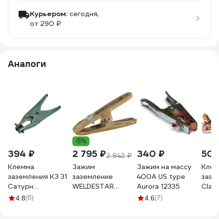
Курьером:
сегодня,
от 290 ₽
Аналоги
-5%
394 ₽
2 795 ₽
340 ₽
500
2 942 ₽
Клемма
Зажим
Зажим на массу
Клем
заземления КЗ 31
заземление
400А US type
зазе
Сатурн
WELDESTAR
Aurora 12335
Clam
4627163100109
GAMMA 400 WS
PLA
(6)
(7)
4.8
4.6
(И) 24010