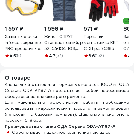
-26
1 557 ₽
1 598 ₽
571 ₽
86 
Защитные очки
Жилет СПРУТ
Перчатки
Защи
Inforce закрытые
Стандарт синий, р.
монтажника КВТ
откр
PRO прозрачные
52-54/104-108,
С-31 р.L 75385
СИБ
линзы 04-24-02
126693
проз
4.5
(8)
4.7
(57)
3.6
(152)
4.
удар
поли
боко
О товаре
защи
Клепальный станок для тормозных колодок 1000 кг ОДА
Сервис ODA-A1187-A представляет собой необходимое
оборудование для быстрого ремонта.
Для максимально эффективной работы необходимо
использовать гидравлический насос с пневмоприводом
(не входит в базовый комплект). Давление в системе с
насосом: 5-8 бар.
Преимущества станка ОДА Сервис ODA-A1187-A
Обеспечивает надежное крепление накладки.