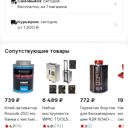
Самовывоз:
сегодня,
бесплатно
, из 1 магазина
Курьером:
сегодня,
от 1 200 ₽
Сопутствующие товары
739 ₽
6 489 ₽
772 ₽
19 
Клей-активатор
Набор
Герметик бортов
Набо
Rossvik 250 мл,
инструмента
для бескамерных
монт
банка с кистью
WMC TOOLS
шин R2R 6040-
сило
K.025.K.2
1/4"&1/2"DR 6
ГБ800
crmo
4.7
(14)
4.6
(292)
3
(2)
5
(