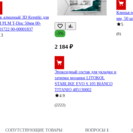
Клинья р
к алмазный 3D Krestiki для
мм, 50 ш
 PLM T-Disc 50мм 00-
5
01722 00-00001837
-5%
(6)
.3
2 184 ₽
Эпоксидный состав для укладки и
затирки мозаики LITOKOL
STARLIKE EVO S.105 BIANCO
TITANIO 485130002
4.9
(2222)
СОПУТСТВУЮЩИЕ ТОВАРЫ
ВОПРОСЫ
1