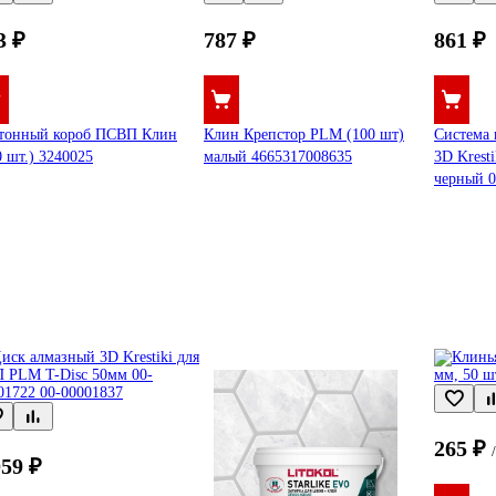
3 ₽
787 ₽
861 ₽
тонный короб ПСВП Клин
Клин Крепстор PLM (100 шт)
Система 
0 шт.) 3240025
малый 4665317008635
3D Krest
черный 0
265 ₽
059 ₽