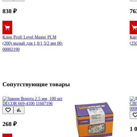
838 ₽
76
Клин Profi Level Master PLM
Кар
(200) малый для 1,0/1,5/2 мм 00-
(25
00002190
Сопутствующие товары
268 ₽
1 