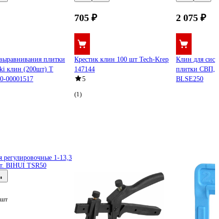
705 ₽
2 075 ₽
выравнивания плитки
Крестик клин 100 шт Tech-Krep
Клин для сис
iki клин (200шт) Т
147144
плитки СВП, 
0-00001517
5
BLSE250
(1)
/шт