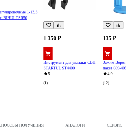
егулировочные 1-13,3
т. BIHUI TSR50
1 350 ₽
135 ₽
Инструмент для укладки СВП
Зажим Ворота 
STARTUL ST4400
пакет 669-40
5
4.9
(1)
(12)
СПОСОБЫ ПОЛУЧЕНИЯ
АНАЛОГИ
СЕРВИС