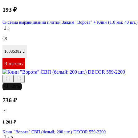
193 ₽
Система выравнивания плитки Зажим "Ворота" + Клин (1.0 мм; 40 шт.
5
(3)
16035382
В корзину
-39%
736 ₽
1 201 ₽
Клин "Ворота" СВП (белый; 200 шт.) DECOR 559-2200