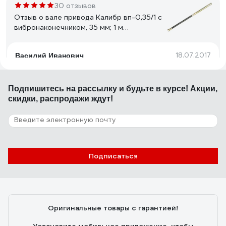
30 отзывов
Отзыв о вале привода Калибр вп-0,35/1 с
вибронаконечником, 35 мм; 1 м
00000034453
18.07.2017
Василий Иванович
Неубиваемая
Подпишитесь
на рассылку
и будьте в курсе! Акции,
скидки, распродажи ждут!
6 отзывов
Отзыв о фрезе REDDIAMOND Premium
310x25.4 мм; количество лопастей 2
2105001
29.06.2022
Владислав З.
Подписаться
Работает нормально. Руберойд режет нормально
Оригинальные товары с гарантией!