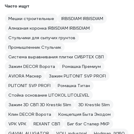
Часто ищут
Мешки строительные
IRBISDIAM IRBISDIAM
Алмазная коронка IRBISDIAM IRBISDIAM
Стульчики для сыпучих грунтов
Промышленник Стульчик
Система выравнивания плитки СИБРТЕХ СВП
Зажим DECOR Ворота
Ромашка Премиум
AVIORA Маскер
Зажим PLITONIT SVP PROFI
PLITONIT SVP PROFI
Ромашка Титан
Стойка основание LITOKOL LITOLEVEL
Зажим 3D СВП 3D Krestiki Slim
3D Krestiki Slim
Клин DECOR Ворота
Концепция Быта Экодом
VPK VPK
REXANT СВП
Биг бэг Сталер МКР
GAVIAL ALLIGATOR
VOLL industrial
Hodman JY160