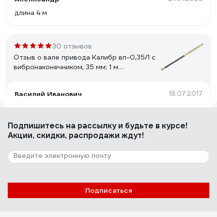
длина 4 м
30 отзывов
Отзыв о вале привода Калибр вп-0,35/1 с
вибронаконечником, 35 мм; 1 м
00000034453
Василий Иванович
18.07.2017
Неубиваемая
Подпишитесь
на рассылку
и будьте в курсе!
Акции, скидки, распродажи ждут!
6 отзывов
Отзыв о фрезе REDDIAMOND Premium
310x25.4 мм; количество лопастей 2
2105001
Владислав З.
29.06.2022
Подписаться
Работает нормально. Руберойд режет нормально