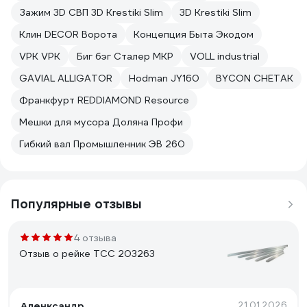
Зажим 3D СВП 3D Krestiki Slim
3D Krestiki Slim
Клин DECOR Ворота
Концепция Быта Экодом
VPK VPK
Биг бэг Сталер МКР
VOLL industrial
GAVIAL ALLIGATOR
Hodman JY160
BYCON CHETAK
Франкфурт REDDIAMOND Resource
Мешки для мусора Доляна Профи
Гибкий вал Промышленник ЭВ 260
Популярные отзывы
4 отзыва
Отзыв о рейке ТСС 203263
Аленксандр
21.01.2026