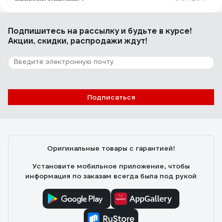
Неубиваемая
Подпишитесь
на рассылку
и будьте в курсе!
Акции, скидки, распродажи ждут!
6 отзывов
Отзыв о фрезе REDDIAMOND Premium
310x25.4 мм; количество лопастей 2
2105001
Владислав З.
29.06.2022
Подписаться
Работает нормально. Руберойд режет нормально
Оригинальные товары с гарантией!
Установите мобильное приложение, чтобы
информация по заказам всегда была под рукой