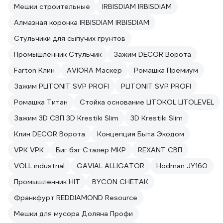
Мешки строительные
IRBISDIAM IRBISDIAM
Алмазная коронка IRBISDIAM IRBISDIAM
Стульчики для сыпучих грунтов
Промышленник Стульчик
Зажим DECOR Ворота
Farton Клин
AVIORA Маскер
Ромашка Премиум
Зажим PLITONIT SVP PROFI
PLITONIT SVP PROFI
Ромашка Титан
Стойка основание LITOKOL LITOLEVEL
Зажим 3D СВП 3D Krestiki Slim
3D Krestiki Slim
Клин DECOR Ворота
Концепция Быта Экодом
VPK VPK
Биг бэг Сталер МКР
REXANT СВП
VOLL industrial
GAVIAL ALLIGATOR
Hodman JY160
Промышленник HIT
BYCON CHETAK
Франкфурт REDDIAMOND Resource
Мешки для мусора Доляна Профи