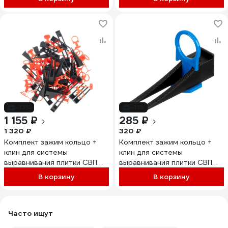
-13%
-11%
1 155 ₽
285 ₽
1 320 ₽
320 ₽
Комплект зажим кольцо +
Комплект зажим кольцо +
клин для системы
клин для системы
выравнивания плитки СВП
выравнивания плитки СВП
250/250 шт, в коробе
50/50 шт, в ведре СИБРТЕХ
В корзину
В корзину
СИБРТЕХ 88114
88112
Часто ищут