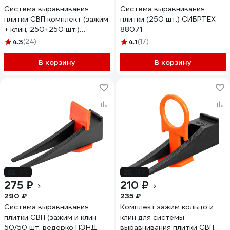
Система выравнивания
Система выравнивания
плитки СВП комплект (зажим
плитки (250 шт.) СИБРТЕХ
+ клин, 250+250 шт.)
88071
СИБРТЕХ 88075
4.3
(24)
4.1
(17)
В корзину
В корзину
-5%
-11%
275 ₽
210 ₽
290 ₽
235 ₽
Система выравнивания
Комплект зажим кольцо и
плитки СВП (зажим и клин
клин для системы
50/50 шт; ведерко ПЭНД
выравнивания плитки СВП