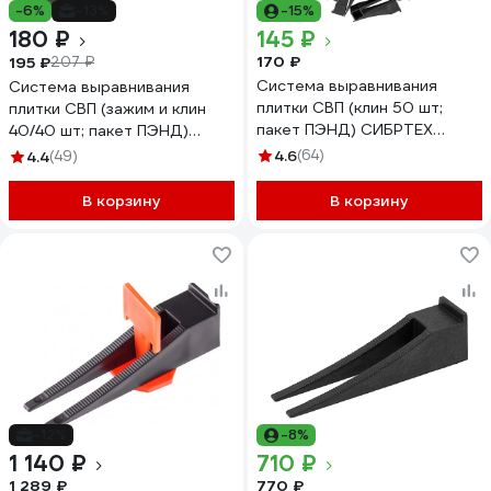
-6%
-13%
-15%
180 ₽
145 ₽
170 ₽
195 ₽
207 ₽
Система выравнивания
Система выравнивания
плитки СВП (клин 50 шт;
плитки СВП (зажим и клин
пакет ПЭНД) СИБРТЕХ
40/40 шт; пакет ПЭНД)
88050
СИБРТЕХ 88060
4.6
(64)
4.4
(49)
В корзину
В корзину
-12%
-8%
1 140 ₽
710 ₽
1 289 ₽
770 ₽