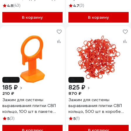
1100 мл) СИБРТЕХ 88070
40/40 шт, в пакете СИБРТЕХ
4.8
(43)
4.7
(3)
88111
В корзину
В корзину
-12%
-5%
185 ₽
825 ₽
210 ₽
870 ₽
Зажим для системы
Зажим для системы
выравнивания плитки СВП
выравнивания плитки СВП
кольцо, 100 шт в пакете
кольцо, 500 шт в коробе
СИБРТЕХ 88110
СИБРТЕХ 88113
5
(3)
5
(1)
В корзину
В корзину