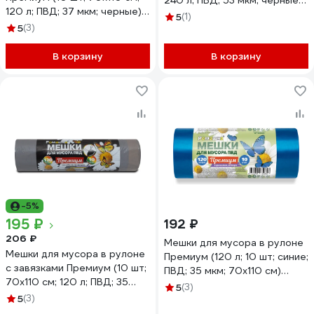
240 л; ПВД; 53 мкм; черные)
120 л; ПВД; 37 мкм; черные)
Ромашка ВР-0070(Н)
5
(1)
Ромашка ВР-0050МН
5
(3)
В корзину
В корзину
-5%
195 ₽
192 ₽
206 ₽
Мешки для мусора в рулоне
Мешки для мусора в рулоне
Премиум (120 л; 10 шт; синие;
с завязками Премиум (10 шт;
ПВД; 35 мкм; 70х110 см)
70х110 см; 120 л; ПВД; 35
Ромашка ВР-0053(Б)
5
(3)
мкм; серые) Ромашка
5
(3)
ПЗВ-120/10/12/С