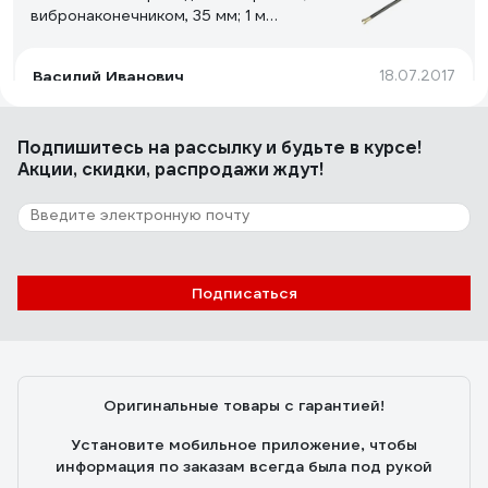
вибронаконечником, 35 мм; 1 м
00000034453
Василий Иванович
18.07.2017
Неубиваемая
Подпишитесь
на рассылку
и будьте в курсе!
Акции, скидки, распродажи ждут!
6 отзывов
Отзыв о фрезе REDDIAMOND Premium
310x25.4 мм; количество лопастей 2
2105001
Владислав З.
29.06.2022
Подписаться
Работает нормально. Руберойд режет нормально
Оригинальные товары с гарантией!
Установите мобильное приложение, чтобы
информация по заказам всегда была под рукой