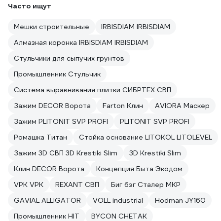
Часто ищут
Мешки строительные
IRBISDIAM IRBISDIAM
Алмазная коронка IRBISDIAM IRBISDIAM
Стульчики для сыпучих грунтов
Промышленник Стульчик
Система выравнивания плитки СИБРТЕХ СВП
Зажим DECOR Ворота
Farton Клин
AVIORA Маскер
Зажим PLITONIT SVP PROFI
PLITONIT SVP PROFI
Ромашка Титан
Стойка основание LITOKOL LITOLEVEL
Зажим 3D СВП 3D Krestiki Slim
3D Krestiki Slim
Клин DECOR Ворота
Концепция Быта Экодом
VPK VPK
REXANT СВП
Биг бэг Сталер МКР
GAVIAL ALLIGATOR
VOLL industrial
Hodman JY160
Промышленник HIT
BYCON CHETAK