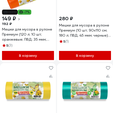
-22%
-7%
149 ₽
280 ₽
192 ₽
Мешки для мусора в рулоне
Мешки для мусора в рулоне
Премиум (10 шт; 90х110 см;
Премиум (120 л; 10 шт;
180 л; ПВД; 45 мкм; черные)
оранжевые; ПВД; 35 мкм;
Ромашка ВР-0087(Н)
5
(1)
70x110 см) Ромашка
5
(3)
ВР-0055(Б)
В корзину
В корзину