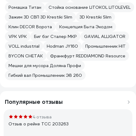
Ромашка Титан
Стойка основание LITOKOL LITOLEVEL
Зажим 3D СВП 3D Krestiki Slim
3D Krestiki Slim
Клин DECOR Ворота
Концепция Быта Экодом
VPK VPK
Биг бэг Сталер МКР
GAVIAL ALLIGATOR
VOLL industrial
Hodman JY160
Промышленник HIT
BYCON CHETAK
Франкфурт REDDIAMOND Resource
Мешки для мусора Доляна Профи
Гибкий вал Промышленник ЭВ 260
Популярные отзывы
4 отзыва
Отзыв о рейке ТСС 203263