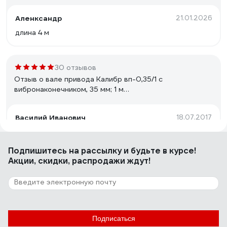
Аленксандр
21.01.2026
длина 4 м
30 отзывов
Отзыв о вале привода Калибр вп-0,35/1 с
вибронаконечником, 35 мм; 1 м
00000034453
Василий Иванович
18.07.2017
Неубиваемая
Подпишитесь
на рассылку
и будьте в курсе!
Акции, скидки, распродажи ждут!
6 отзывов
Отзыв о фрезе REDDIAMOND Premium
310x25.4 мм; количество лопастей 2
2105001
Владислав З.
29.06.2022
Подписаться