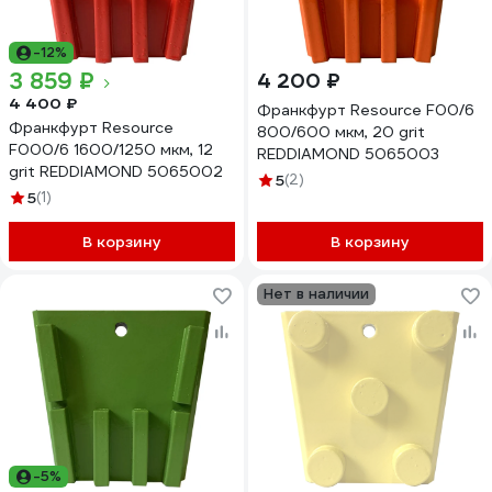
-12%
3 859 ₽
4 200 ₽
4 400 ₽
Франкфурт Resource F00/6
Франкфурт Resource
800/600 мкм, 20 grit
F000/6 1600/1250 мкм, 12
REDDIAMOND 5065003
grit REDDIAMOND 5065002
5
(2)
5
(1)
В корзину
В корзину
Нет в наличии
-5%