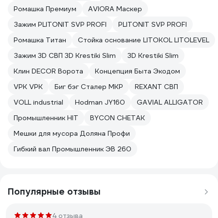
Ромашка Премиум
AVIORA Маскер
Зажим PLITONIT SVP PROFI
PLITONIT SVP PROFI
Ромашка Титан
Стойка основание LITOKOL LITOLEVEL
Зажим 3D СВП 3D Krestiki Slim
3D Krestiki Slim
Клин DECOR Ворота
Концепция Быта Экодом
VPK VPK
Биг бэг Сталер МКР
REXANT СВП
VOLL industrial
Hodman JY160
GAVIAL ALLIGATOR
Промышленник HIT
BYCON CHETAK
Мешки для мусора Доляна Профи
Гибкий вал Промышленник ЭВ 260
Популярные отзывы
4 отзыва