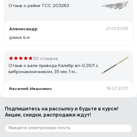
Отзыв о рейке ТСС 203263
Аленксандр
21.01.2026
длина 4 м
30 отзывов
Отзыв о вале привода Калибр вп-0,35/1 с
вибронаконечником, 35 мм; 1 м
00000034453
Василий Иванович
18.07.2017
Неубиваемая
Подпишитесь
на рассылку
и будьте в курсе!
Акции, скидки, распродажи ждут!
6 отзывов
Отзыв о фрезе REDDIAMOND Premium
310x25.4 мм; количество лопастей 2