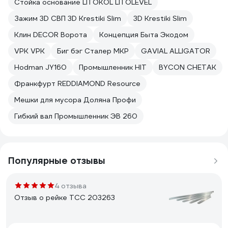
Стойка основание LITOKOL LITOLEVEL
Зажим 3D СВП 3D Krestiki Slim
3D Krestiki Slim
Клин DECOR Ворота
Концепция Быта Экодом
VPK VPK
Биг бэг Сталер МКР
GAVIAL ALLIGATOR
Hodman JY160
Промышленник HIT
BYCON CHETAK
Франкфурт REDDIAMOND Resource
Мешки для мусора Доляна Профи
Гибкий вал Промышленник ЭВ 260
Популярные отзывы
4 отзыва
Отзыв о рейке ТСС 203263