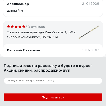
Аленксандр
21.01.2026
длина 4 м
30 отзывов
Отзыв о вале привода Калибр вп-0,35/1 с
вибронаконечником, 35 мм; 1 м
00000034453
Василий Иванович
18.07.2017
Неубиваемая
Подпишитесь
на рассылку
и будьте в курсе!
Акции, скидки, распродажи ждут!
6 отзывов
Отзыв о фрезе REDDIAMOND Premium
310x25.4 мм; количество лопастей 2
2105001
Владислав З.
29.06.2022
Подписаться
Работает нормально. Руберойд режет нормально