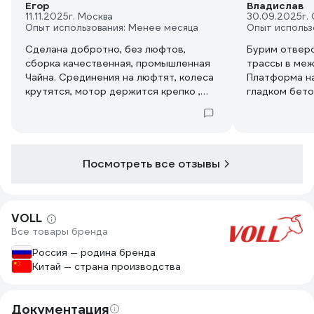
Егор
Владислав
11.11.2025
г. Москва
30.09.2025
г.
Опыт использования: Менее месяца
Опыт использ
Сделана добротно, без люфтов,
Бурим отвер
сборка качественная, промышленная
трассы в меж
Чайна. Срединения на люфтят, колеса
Платформа надежно крепится на
крутятся, мотор держится крепко ,
гладком бето
гребенка не проскальзывает. Берите
минуты.
смело.
Посмотреть все отзывы
VOLL
Все товары бренда
Россия — родина бренда
Китай — страна производства
Документация