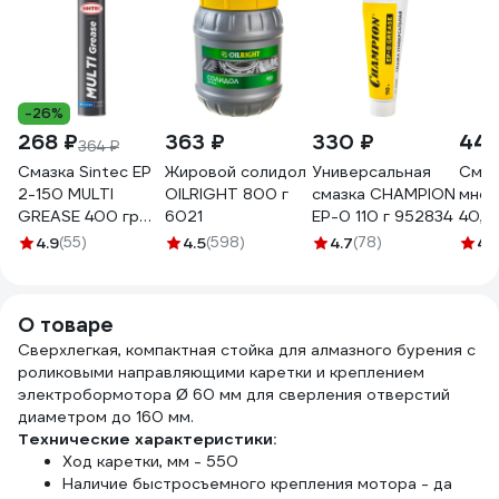
-26%
268 ₽
363 ₽
330 ₽
446
364 ₽
Смазка Sintec EP
Жировой солидол
Универсальная
Смаз
2-150 MULTI
OILRIGHT 800 г
смазка CHAMPION
мног
GREASE 400 гр
6021
EP-0 110 г 952834
40, 
80511
4.9
(55)
4.5
(598)
4.7
(78)
4.
О товаре
Сверхлегкая, компактная стойка для алмазного бурения с
роликовыми направляющими каретки и креплением
электробормотора Ø 60 мм для сверления отверстий
диаметром до 160 мм.
Технические характеристики:
Ход каретки, мм - 550
Наличие быстросъемного крепления мотора - да