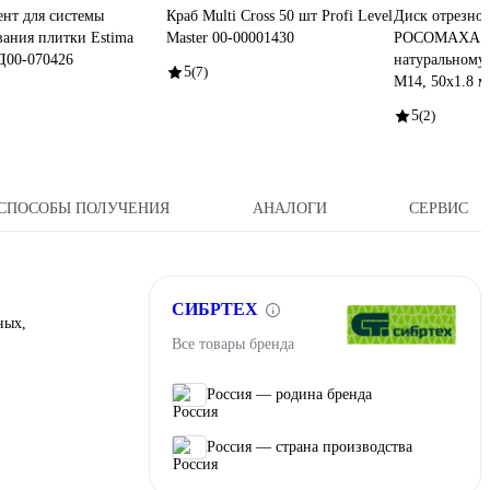
нт для системы
Краб Multi Cross 50 шт Profi Level
Диск отрезно
ания плитки Estima
Master 00-00001430
РОСОМАХА Т
Д00-070426
натуральному
5
(7)
М14, 50х1.8 м
5
(2)
СПОСОБЫ ПОЛУЧЕНИЯ
АНАЛОГИ
СЕРВИС
СИБРТЕХ
ных,
Все товары бренда
Россия — родина бренда
Россия — страна производства