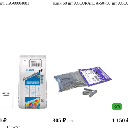
шт. ЛА-00004081
Клин 50 шт ACCURATE A-50+50
шт ACCU
-5%
0 ₽
305 ₽
1 150 
/шт
155 ₽/кг