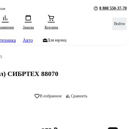
8 800 550-37-70
рам
Войти
равнение
Заказы
Корзина
техника
Авто
Для юрлиц
Х
мл) СИБРТЕХ 88070
В избранное
Сравнить