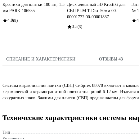
Крестики для плитки 100 шт, 1.5
Диск алмазный 3D Krestiki для
Зат
мм PARK 106535
СВП PLM T-Disc 50мм 00-
№ 1
00001722 00-00001837
4.9
(9)
4
3.3
(3)
ОПИСАНИЕ И ХАРАКТЕРИСТИКИ
ОТЗЫВЫ
43
Система выравнивания плитки (СВП) Сибртех 88070 включает в комплек
керамической и керамогранитной плитки толщиной 6-12 мм. Изделия 
аккуратных швов. Зажимы для плитки (СВП) предназначены для форми
Технические характеристики системы в
Тип
Количество