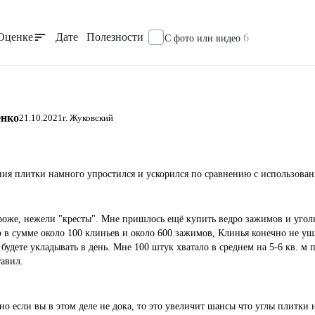
Оценке
Дате
Полезности
6
С фото или видео
енко
21.10.2021
г. Жуковский
ия плитки намного упростился и ускорился по сравнению с использован
роже, нежели "кресты". Мне пришлось ещё купить ведро зажимов и уголк
о в сумме около 100 клиньев и около 600 зажимов, Клинья конечно не уш
будете укладывать в день. Мне 100 штук хватало в среднем на 5-6 кв. м п
тавил.
о если вы в этом деле не дока, то это увеличит шансы что углы плитки н