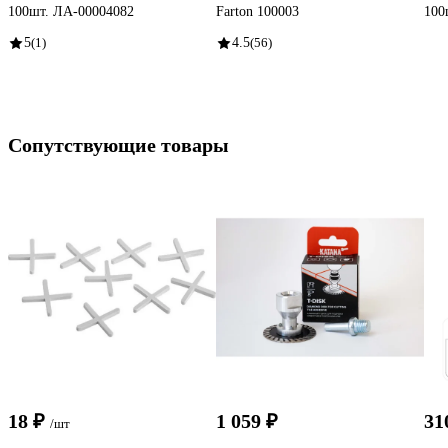
100шт. ЛА-00004082
Farton 100003
100
5
(1)
4.5
(56)
Сопутствующие товары
18 ₽
1 059 ₽
31
/шт