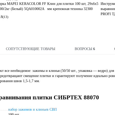
ирка MAPEI KERACOLOR FF
Клин для плитки 100 шт, 29x6х5
Инструме
00/2кг (Белый) 5QA010002A
мм крепежная техника 32300
выравнив
PROFI Т
.8
(13)
СОПУТСТВУЮЩИЕ ТОВАРЫ
ВОПРОСЫ
6
т все необходимое: зажимы и клинья (50/50 шт., упаковка — ведро) для
предотвращают смещение плитки и гарантируют получение идеально ров
рования швов 1,5-1,7 мм.
ыравнивания плитки СИБРТЕХ 88070
набор зажимов и клиньев СВП
100 шт