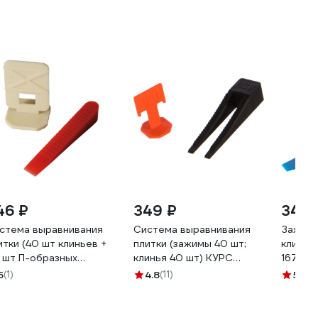
46 ₽
349 ₽
340 
стема выравнивания
Система выравнивания
Зажимы
итки (40 шт клиньев +
плитки (зажимы 40 шт;
клинья
 шт П-образных
клинья 40 шт) КУРС
16781М
жимов) Без бренда
16790
5
(1)
4.8
(11)
5
(2)
770