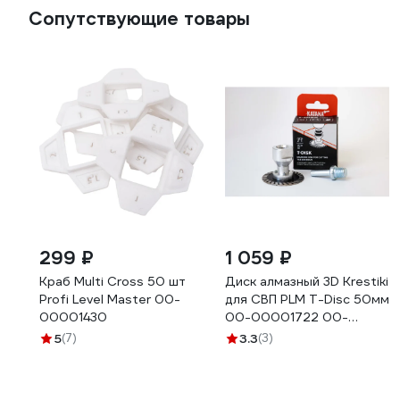
Сопутствующие товары
299 ₽
1 059 ₽
Краб Multi Cross 50 шт
Диск алмазный 3D Krestiki
Profi Level Master 00-
для СВП PLM T-Disc 50мм
00001430
00-00001722 00-
00001837
5
(7)
3.3
(3)