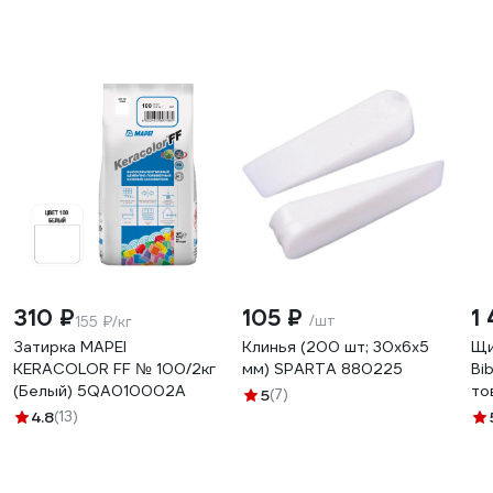
310 ₽
105 ₽
1
/шт
155 ₽/кг
Затирка MAPEI
Клинья (200 шт; 30х6х5
Щи
KERACOLOR FF № 100/2кг
мм) SPARTA 880225
Bi
(Белый) 5QA010002A
то
5
(7)
4.8
(13)