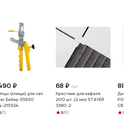
 490 ₽
68 ₽
886 
/шт
пцы (клещи) для свп
Крестики для кафеля
Диск о
ber Бибер 55650
200 шт. (2 мм) STAYER
РОСОМ
в-215924
3380-2
СВП по
камню 
5
(1)
5
(8)
5
(2)
50х1.8