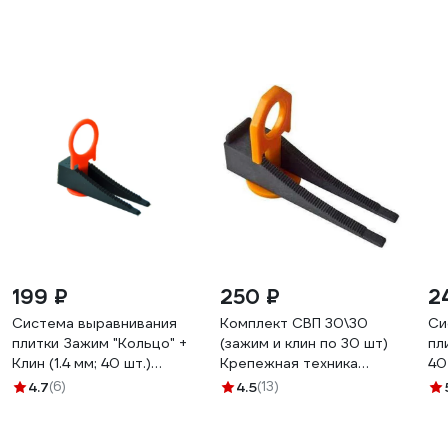
199 ₽
250 ₽
2
Система выравнивания
Комплект СВП 30\30
Си
плитки Зажим "Кольцо" +
(зажим и клин по 30 шт)
пл
Клин (1.4 мм; 40 шт.)
Крепежная техника
40
DECOR 449-4040
430924 БК
за
4.7
(6)
4.5
(13)
16