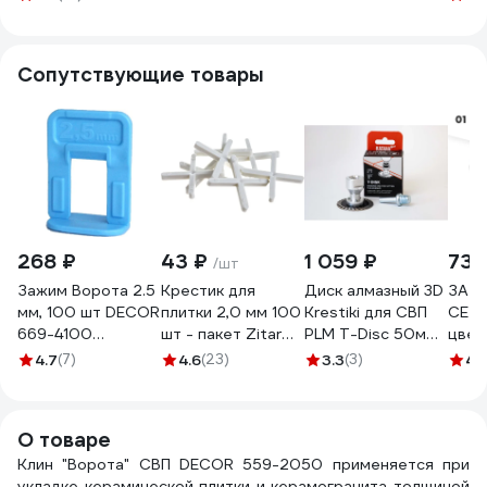
50шт.
ПЭНД
ЛА-00004088
880
Сопутствующие товары
268 ₽
43 ₽
1 059 ₽
730
/шт
Зажим Ворота 2.5
Крестик для
Диск алмазный 3D
ЗАТИ
мм, 100 шт DECOR
плитки 2,0 мм 100
Krestiki для СВП
СЕ 4
669-4100
шт - пакет Zitar
PLM T-Disc 50мм
цвет
11607196
103639
00-00001722
для 
4.7
(7)
4.6
(23)
3.3
(3)
4.
00-00001837
ВЕДР
1046
О товаре
Клин "Ворота" СВП DECOR 559-2050 применяется при
укладке керамической плитки и керамогранита толщиной