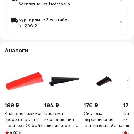
бесплатно
, из 1 магазина
Курьером:
c 3 сентября,
от 290 ₽
Аналоги
189 ₽
194 ₽
176 ₽
170
Клин для зажимов
Система
Система
Сист
"Ворота" 50 шт
выравнивания
выравнивания
выра
Политех 3026047
плитки ворота
плитки клин 50 шт
плит
Toolberg клин,
Color-x 340500
50 ш
4.9
(19)
4.