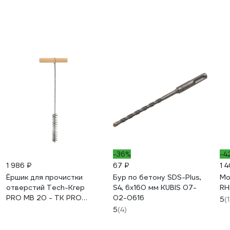
-36%
-4
1 986 ₽
67 ₽
1 
Ёршик для прочистки
Бур по бетону SDS-Plus,
Мо
отверстий Tech-Krep
S4, 6x160 мм KUBIS 07-
RH
PRO МВ 20 - ТК PRO
02-0616
5
(1
155901
5
(4)