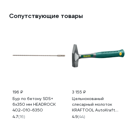
Сопутствующие товары
196 ₽
3 155 ₽
Бур по бетону SDS+
Цельнокованый
6x350 мм HEADROCK
слесарный молоток
402-010-6350
KRAFTOOL AutoKraft
500г 20070-05
4.7
(16)
4.9
(44)