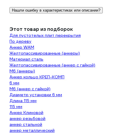
Нашли ошибку в характеристиках или описании?
Этот товар из подборок
Для пустотелых плит перекрытия
По дереву
Анкер WAM
Желтопассивированные (анкеры)
Материал сталь
Желтопассивированные (анкер с гайкой)
М6 (анкеры)
Анкер кольцо КРЕП-КОМП
6 мм
М6 (анкер с гайкой)
Диаметр установки 6 мм
Длина 115 мм
115 мм
Анкер Клиновой
анкер резьбовой
анкер стальной
анкер металлический