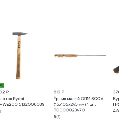
2%
402 ₽
619 ₽
370 ₽
лоток Ryobi
Ёршик малый ОПМ SCOV
Бур SD
HWE200 5132006039
(15x105x245 мм) 1 шт.
ГРУПП"
П0000023470
)
4.8
(12)
5
(1)