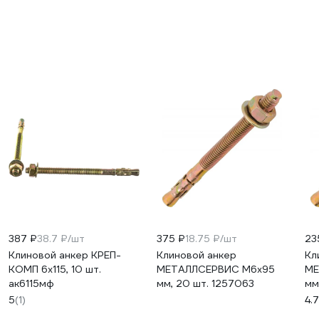
387 ₽
38.7 ₽/шт
375 ₽
18.75 ₽/шт
23
Клиновой анкер КРЕП-
Клиновой анкер
Кл
КОМП 6х115, 10 шт.
МЕТАЛЛСЕРВИС М6x95
МЕ
ак6115мф
мм, 20 шт. 1257063
мм
5
(1)
4.7