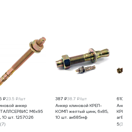
5 ₽
23.5 ₽/шт
387 ₽
38.7 ₽/шт
610 ₽
1
иновой анкер
Анкер клиновой КРЕП-
Анкерн
ТАЛЛСЕРВИС М6x95
КОМП желтый цинк, 6x85,
КРЕП-К
, 10 шт. 1257026
10 шт. ак685мф
аг8120
(7)
5
(3)