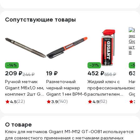
O2.0-6.3, 176 мм,
цинк ZA-04972
Сопутствующие товары
-14%
-31%
-50
209 ₽
19 ₽
452 ₽
630
244 ₽
656 ₽
Ручной метчик
Разметочный
Жидкий ключ с
Набо
Gigant М6x1,0 мм,
черный маркер
профессиональным
экст
комплект 2шт GT-
Gigant 1 мм BPM-6
распылителем
Giga
0051
Gigant
шт. 
4.5
(22)
3.9
(140)
4.9
(62)
3.
Professional 520
8
мл GPLKS-520
О товаре
Ключ для метчиков Gigant М1-М12 GT-0081 используется
для совместного применения с метчиками различных