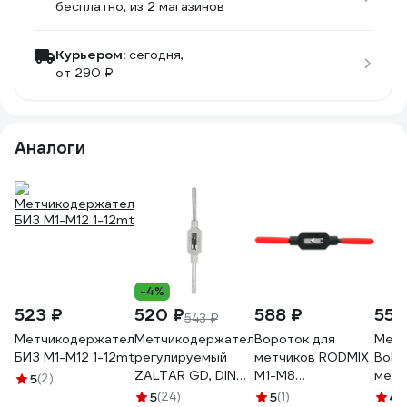
бесплатно
, из 2 магазинов
Курьером:
сегодня,
от 290 ₽
Аналоги
-4%
523 ₽
520 ₽
588 ₽
553
543 ₽
Метчикодержатель
Метчикодержатель
Вороток для
Метч
БИЗ М1-М12 1-12mt
регулируемый
метчиков RODMIX
Bohre
ZALTAR GD, DIN
М1-М8
метч
5
(2)
1814, # 1, M1-10,
1610001008
3181
5
(24)
5
(1)
4
(