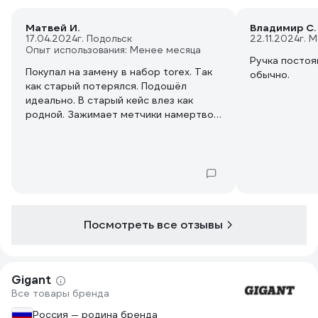
Матвей И.
Владимир С.
17.04.2024
г. Подольск
22.11.2024
г. 
Опыт использования: Менее месяца
Ручка постоя
Покупал на замену в набор torex. Так
обычно.
как старый потерялся. Подошёл
идеально. В старый кейс влез как
родной. Зажимает метчики намертво,
думаю прослужит долго. Если опять
не потеряю😀
Посмотреть все отзывы
Gigant
Все товары бренда
Россия — родина бренда