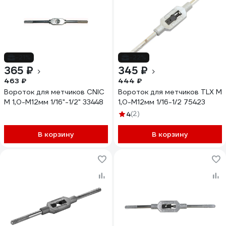
-21%
-22%
365 ₽
345 ₽
463 ₽
444 ₽
Вороток для метчиков CNIC
Вороток для метчиков TLX М
М 1,0-М12мм 1/16"-1/2" 33448
1,0-М12мм 1/16-1/2 75423
4
(2)
В корзину
В корзину