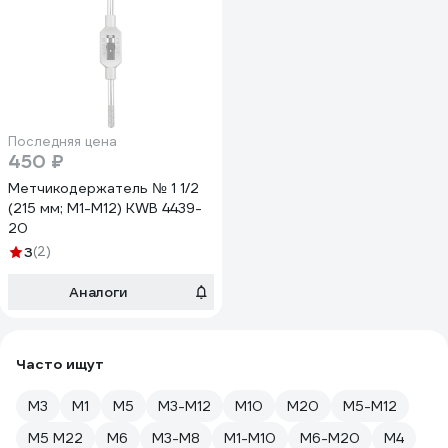
Последняя цена
450 ₽
Метчикодержатель № 1 1/2
(215 мм; M1-M12) KWB 4439-
20
3
(2)
Аналоги
Часто ищут
М3
М1
M5
M3-M12
М10
М20
М5-М12
М5 М22
M6
M3-M8
M1-M10
M6-M20
М4