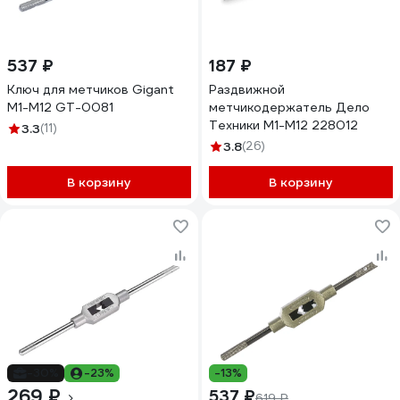
537 ₽
187 ₽
Ключ для метчиков Gigant
Раздвижной
М1-М12 GT-0081
метчикодержатель Дело
Техники М1-M12 228012
3.3
(11)
3.8
(26)
В корзину
В корзину
-30%
-23%
-13%
269 ₽
537 ₽
619 ₽