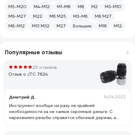
M5-M20
M4-M12
M1-M8
М8
М2
M3-M10
M9-M27
М22
М6 М25
M3-M6
М8 М27
M6-M12
М13 М32
М27
Большие
М18
М12
Популярные отзывы
25 отзывов
Отзыв о JTC 7824
Дмитрий Д.
14.04.2022
Инструмент вообще ни разу не крайней
необходимости за не самые скромные деньги. С
нарезанием резьбы справится обычный держак, а
местами будет ещё и компактнее, и тем более без
люфта. Этот комплект для меня лично немного про