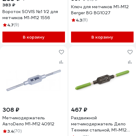
383 ₽
Ключ для метчиков М1-М12
Вороток SOVIS №1 1/2 для
Berger BG BG1027
метчиков М1-М12 1556
4.3
(8)
4.7
(9)
В корзину
В корзину
308 ₽
467 ₽
Метчикодержатель
Раздвижной
АвтоDело М1-М12 40912
метчикодержатель Дело
Техники стальной, М1-M12
3.4
(70)