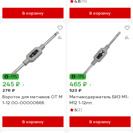
228052
4.6
(19)
В корзину
В корзину
-11%
-11%
245 ₽
465 ₽
276 ₽
523 ₽
Вороток для метчиков ОТ М
Метчикодержатель БИЗ М1-
1-12 00-00000666
М12 1-12mt
5
(2)
В корзину
В корзину