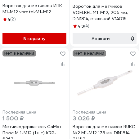
Вороток для метчиков ИПК
Вороток для метчиков
М1-М12 vorotokM1-M12
VOELKEL M1-M12, 205 мм,
DIN1814, стальной V14015
4
(2)
4.3
(4)
В корзину
Аналоги
Нет в наличии
Нет в наличии
Последняя цена
Последняя цена
1 500 ₽
3 026 ₽
Метчикодержатель СаМат
Вороток для метчиков RUKO
Плюс М 1-М12 (1 шт) KRP-
№2 М1-М12 175 мм DIN1814