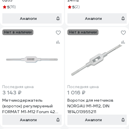
6263
241112
5
(16)
5
(2)
Аналоги
Аналоги
Нет в наличии
Нет в наличии
Последняя цена
Последняя цена
3 143 ₽
1 016 ₽
Метчикодержатель
Вороток для метчиков
(вороток) регулируемый
NORGAU M1-M12, DIN
FORMAT М1-М12 Forum 42
1814,013955211
14904 016
Аналоги
Аналоги