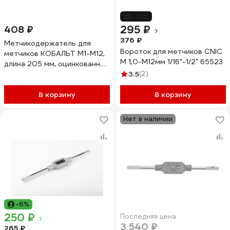
-22%
295 ₽
408 ₽
376 ₽
Метчикодержатель для
Вороток для метчиков CNIC
метчиков КОБАЛЬТ М1-М12,
М 1,0-М12мм 1/16"-1/2" 65523
длина 205 мм, оцинкованный
корпус, блистер () 926-119
3.5
(2)
В корзину
В корзину
Нет в наличии
-6%
250 ₽
Последняя цена
3 540 ₽
265 ₽