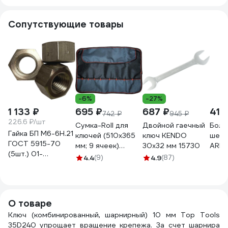
Сопутствующие товары
-6%
-27%
1 133 ₽
695 ₽
687 ₽
415
742 ₽
945 ₽
226.6 ₽/шт
Сумка-Roll для
Двойной гаечный
Болт
Гайка БП М6-6Н.21
ключей (510х365
ключ KENDO
шест
ГОСТ 5915-70
мм; 9 ячеек)
30x32 мм 15730
ARNO
(5шт.) 01-
Сорокин 27.11
6х18 
4.4
(9)
4.9
(87)
00001616
соед
монт
конс
ГОСТ
О товаре
проч
Ключ (комбинированный, шарнирный) 10 мм Top Tools
разм
35D240 упрощает вращение крепежа. За счет шарнира
цинк